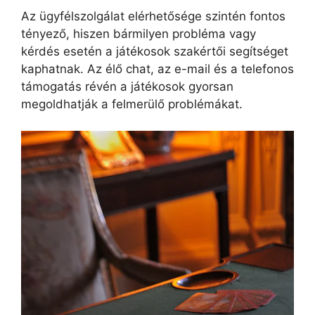
Az ügyfélszolgálat elérhetősége szintén fontos
tényező, hiszen bármilyen probléma vagy
kérdés esetén a játékosok szakértői segítséget
kaphatnak. Az élő chat, az e-mail és a telefonos
támogatás révén a játékosok gyorsan
megoldhatják a felmerülő problémákat.