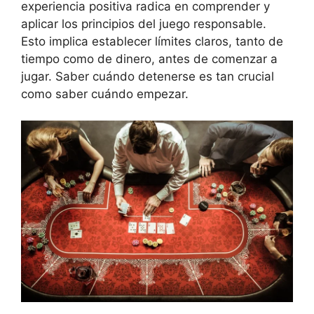
experiencia positiva radica en comprender y
aplicar los principios del juego responsable.
Esto implica establecer límites claros, tanto de
tiempo como de dinero, antes de comenzar a
jugar. Saber cuándo detenerse es tan crucial
como saber cuándo empezar.