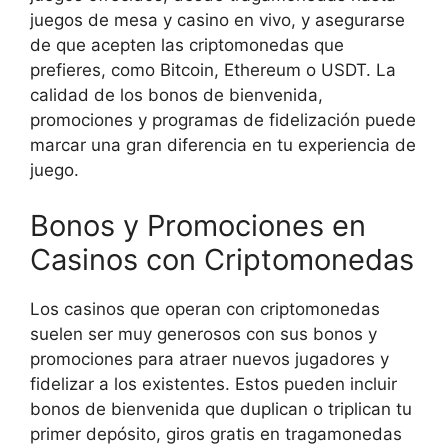
juegos de mesa y casino en vivo, y asegurarse
de que acepten las criptomonedas que
prefieres, como Bitcoin, Ethereum o USDT. La
calidad de los bonos de bienvenida,
promociones y programas de fidelización puede
marcar una gran diferencia en tu experiencia de
juego.
Bonos y Promociones en
Casinos con Criptomonedas
Los casinos que operan con criptomonedas
suelen ser muy generosos con sus bonos y
promociones para atraer nuevos jugadores y
fidelizar a los existentes. Estos pueden incluir
bonos de bienvenida que duplican o triplican tu
primer depósito, giros gratis en tragamonedas