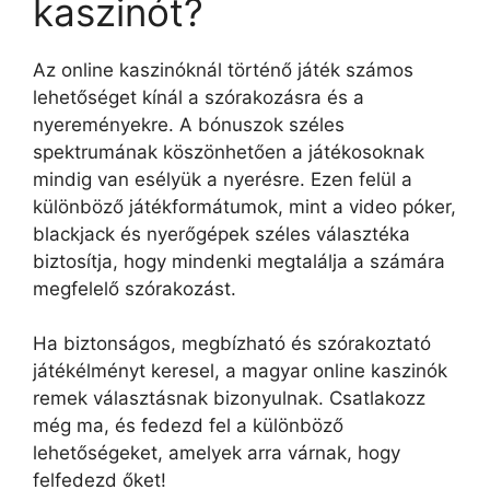
kaszinót?
Az online kaszinóknál történő játék számos
lehetőséget kínál a szórakozásra és a
nyereményekre. A bónuszok széles
spektrumának köszönhetően a játékosoknak
mindig van esélyük a nyerésre. Ezen felül a
különböző játékformátumok, mint a video póker,
blackjack és nyerőgépek széles választéka
biztosítja, hogy mindenki megtalálja a számára
megfelelő szórakozást.
Ha biztonságos, megbízható és szórakoztató
játékélményt keresel, a magyar online kaszinók
remek választásnak bizonyulnak. Csatlakozz
még ma, és fedezd fel a különböző
lehetőségeket, amelyek arra várnak, hogy
felfedezd őket!