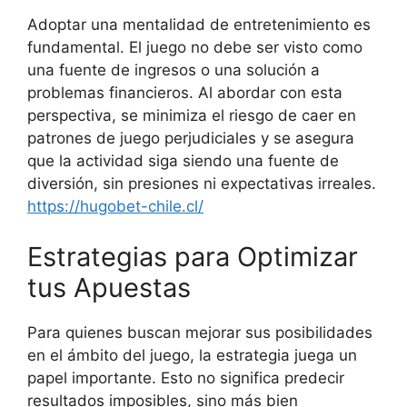
Adoptar una mentalidad de entretenimiento es
fundamental. El juego no debe ser visto como
una fuente de ingresos o una solución a
problemas financieros. Al abordar con esta
perspectiva, se minimiza el riesgo de caer en
patrones de juego perjudiciales y se asegura
que la actividad siga siendo una fuente de
diversión, sin presiones ni expectativas irreales.
https://hugobet-chile.cl/
Estrategias para Optimizar
tus Apuestas
Para quienes buscan mejorar sus posibilidades
en el ámbito del juego, la estrategia juega un
papel importante. Esto no significa predecir
resultados imposibles, sino más bien