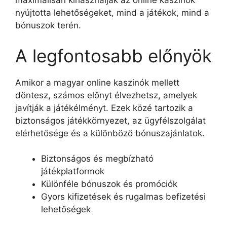
maximálisan kihasználják az online kaszinók
nyújtotta lehetőségeket, mind a játékok, mind a
bónuszok terén.
A legfontosabb előnyök
Amikor a magyar online kaszinók mellett
döntesz, számos előnyt élvezhetsz, amelyek
javítják a játékélményt. Ezek közé tartozik a
biztonságos játékkörnyezet, az ügyfélszolgálat
elérhetősége és a különböző bónuszajánlatok.
Biztonságos és megbízható
játékplatformok
Különféle bónuszok és promóciók
Gyors kifizetések és rugalmas befizetési
lehetőségek