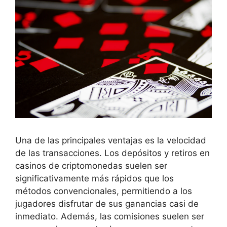
Una de las principales ventajas es la velocidad
de las transacciones. Los depósitos y retiros en
casinos de criptomonedas suelen ser
significativamente más rápidos que los
métodos convencionales, permitiendo a los
jugadores disfrutar de sus ganancias casi de
inmediato. Además, las comisiones suelen ser