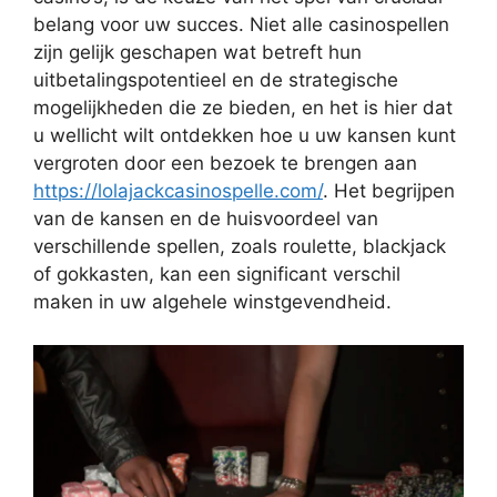
belang voor uw succes. Niet alle casinospellen
zijn gelijk geschapen wat betreft hun
uitbetalingspotentieel en de strategische
mogelijkheden die ze bieden, en het is hier dat
u wellicht wilt ontdekken hoe u uw kansen kunt
vergroten door een bezoek te brengen aan
https://lolajackcasinospelle.com/
. Het begrijpen
van de kansen en de huisvoordeel van
verschillende spellen, zoals roulette, blackjack
of gokkasten, kan een significant verschil
maken in uw algehele winstgevendheid.