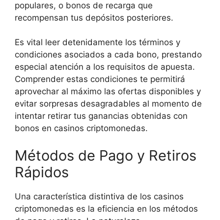
populares, o bonos de recarga que
recompensan tus depósitos posteriores.
Es vital leer detenidamente los términos y
condiciones asociados a cada bono, prestando
especial atención a los requisitos de apuesta.
Comprender estas condiciones te permitirá
aprovechar al máximo las ofertas disponibles y
evitar sorpresas desagradables al momento de
intentar retirar tus ganancias obtenidas con
bonos en casinos criptomonedas.
Métodos de Pago y Retiros
Rápidos
Una característica distintiva de los casinos
criptomonedas es la eficiencia en los métodos