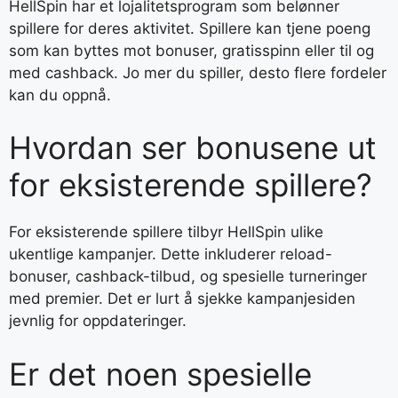
HellSpin har et lojalitetsprogram som belønner
spillere for deres aktivitet. Spillere kan tjene poeng
som kan byttes mot bonuser, gratisspinn eller til og
med cashback. Jo mer du spiller, desto flere fordeler
kan du oppnå.
Hvordan ser bonusene ut
for eksisterende spillere?
For eksisterende spillere tilbyr HellSpin ulike
ukentlige kampanjer. Dette inkluderer reload-
bonuser, cashback-tilbud, og spesielle turneringer
med premier. Det er lurt å sjekke kampanjesiden
jevnlig for oppdateringer.
Er det noen spesielle