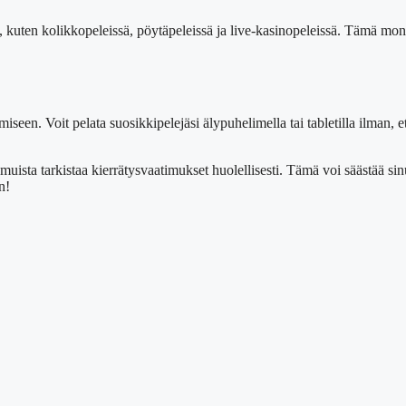
, kuten kolikkopeleissä, pöytäpeleissä ja live-kasinopeleissä. Tämä monip
n. Voit pelata suosikkipelejäsi älypuhelimella tai tabletilla ilman, että 
sta tarkistaa kierrätysvaatimukset huolellisesti. Tämä voi säästää sinul
n!