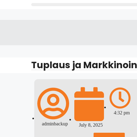
Tuplaus
ja Markkinoin
4:32 pm
adminbackup
July 8, 2025