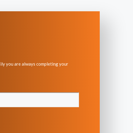
ily you are always completing your