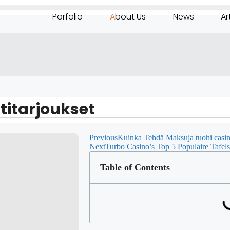
P
orfolio
A
bout Us
N
ews
A
r
titarjoukset
Previous
Kuinka Tehdä Maksuja tuohi casin
Next
Turbo Casino’s Top 5 Populaire Tafels
Table of Contents