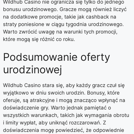
Wildhub Casino nie ogranicza się tylko do jednego
bonusu urodzinowego. Gracze mogą również liczyć
na dodatkowe promocje, takie jak cashback na
straty poniesione w ciągu tygodnia urodzinowego.
Warto zwrócić uwagę na warunki tych promocji,
które mogą się różnić co roku.
Podsumowanie oferty
urodzinowej
Wildhub Casino stara się, aby każdy gracz czuł się
wyjątkowo w dniu swoich urodzin. Bonusy, które
oferuje, są atrakcyjne i mogą znacząco wpłynąć na
doświadczenie gry. Warto jednak pamiętać o
wszystkich warunkach, takich jak wymagania obrotu
i limity wypłat, aby uniknąć rozczarowań. Z
doświadczenia mogę powiedzieć, że odpowiednie