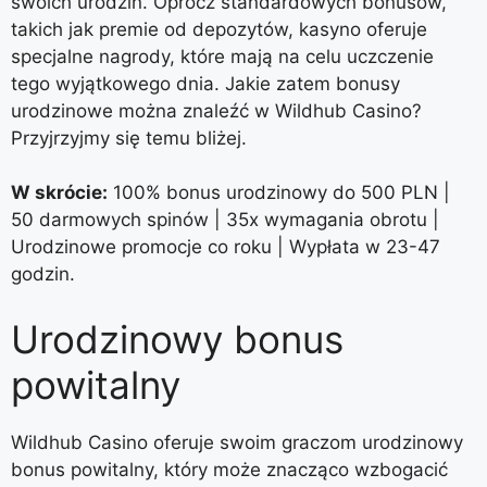
swoich urodzin. Oprócz standardowych bonusów,
takich jak premie od depozytów, kasyno oferuje
specjalne nagrody, które mają na celu uczczenie
tego wyjątkowego dnia. Jakie zatem bonusy
urodzinowe można znaleźć w Wildhub Casino?
Przyjrzyjmy się temu bliżej.
W skrócie:
100% bonus urodzinowy do 500 PLN |
50 darmowych spinów | 35x wymagania obrotu |
Urodzinowe promocje co roku | Wypłata w 23-47
godzin.
Urodzinowy bonus
powitalny
Wildhub Casino oferuje swoim graczom urodzinowy
bonus powitalny, który może znacząco wzbogacić