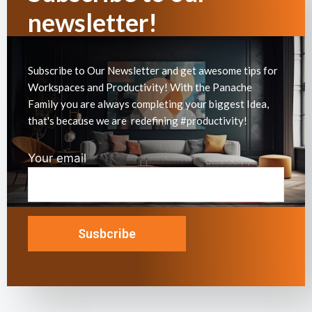
newsletter!
Subscribe to Our Newsletter and get awesome tips for
Workspaces and Productivity! With the Panache
Family you are always completing your biggest Idea,
that's because we are redefining #productivity!
Your email