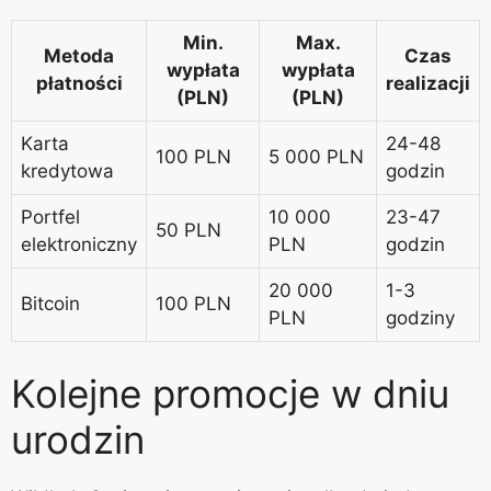
Min.
Max.
Metoda
Czas
wypłata
wypłata
płatności
realizacji
(PLN)
(PLN)
Karta
24-48
100 PLN
5 000 PLN
kredytowa
godzin
Portfel
10 000
23-47
50 PLN
elektroniczny
PLN
godzin
20 000
1-3
Bitcoin
100 PLN
PLN
godziny
Kolejne promocje w dniu
urodzin