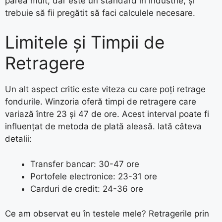
părea mult, dar este un standard în industrie, și
trebuie să fii pregătit să faci calculele necesare.
Limitele și Timpii de
Retragere
Un alt aspect critic este viteza cu care poți retrage
fondurile. Winzoria oferă timpi de retragere care
variază între 23 și 47 de ore. Acest interval poate fi
influențat de metoda de plată aleasă. Iată câteva
detalii:
Transfer bancar: 30-47 ore
Portofele electronice: 23-31 ore
Carduri de credit: 24-36 ore
Ce am observat eu în testele mele? Retragerile prin