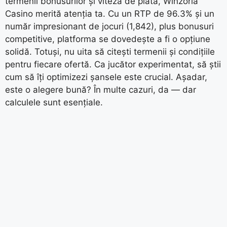
termenii bonusurilor și viteza de plată, Winzoria
Casino merită atenția ta. Cu un RTP de 96.3% și un
număr impresionant de jocuri (1,842), plus bonusuri
competitive, platforma se dovedește a fi o opțiune
solidă. Totuși, nu uita să citești termenii și condițiile
pentru fiecare ofertă. Ca jucător experimentat, să știi
cum să îți optimizezi șansele este crucial. Așadar,
este o alegere bună? În multe cazuri, da — dar
calculele sunt esențiale.