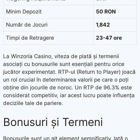
Minim Depozit
50 RON
Număr de Jocuri
1,842
Timpi de Retragere
23-47 ore
La Winzoria Casino, viteza de plată și termenii
asociați cu bonusurile sunt esențiali pentru orice
jucător experimentat. RTP-ul (Return to Player) joacă
un rol crucial în determinarea valorii pe care o poți
obține din jocurile de noroc. Un RTP de 96.3% este
considerat competitiv, iar acest lucru poate influența
deciziile tale de pariere.
Bonusuri și Termeni
Bonusurile sunt un alt element semnificativ. Iată o