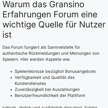
Warum das Gransino
Erfahrungen Forum eine
wichtige Quelle für Nutzer
ist
Das Forum fungiert als Sammelstelle für
authentische Rückmeldungen und Meinungen von
Spielern. Hier werden Aspekte wie:
Spielerlebnisse bezüglich Bonusangebote
Verfügbarkeit und Qualität des
Kundendienstes
Zuverlässigkeit bei Auszahlungen
Benutzerfreundlichkeit der Plattform
kritisch, ehrlich und ausführlich diskutiert. Solche