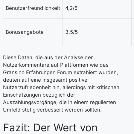
Benutzerfreundlichkeit
4,2/5
Bonusangebote
3,5/5
Diese Daten, die aus der Analyse der
Nutzerkommentare auf Plattformen wie das
Gransino Erfahrungen Forum extrahiert wurden,
deuten auf eine insgesamt positive
Nutzerzufriedenheit hin, allerdings mit kritischen
Einschätzungen bezüglich der
Auszahlungsvorgänge, die in einem regulierten
Umfeld stetig verbessert werden sollten.
Fazit: Der Wert von