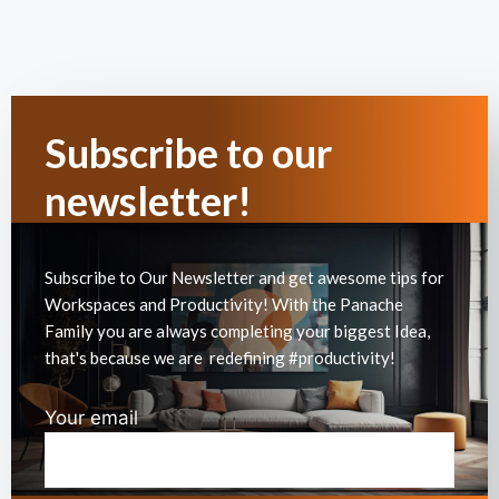
Subscribe to our
newsletter!
Subscribe to Our Newsletter and get awesome tips for
Workspaces and Productivity! With the Panache
Family you are always completing your biggest Idea,
that's because we are redefining #productivity!
Your email