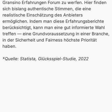
Gransino Erfahrungen Forum zu werfen. Hier finden
sich bislang authentische Stimmen, die eine
realistische Einschätzung des Anbieters
ermöglichen. Indem man diese Erfahrungsberichte
berücksichtigt, kann man eine gut informierte Wahl
treffen — eine Grundvoraussetzung in einer Branche,
in der Sicherheit und Fairness höchste Priorität
haben.
*Quelle: Statista, Glücksspiel-Studie, 2022