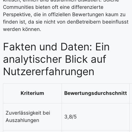
Communities bieten oft eine differenzierte
Perspektive, die in offiziellen Bewertungen kaum zu
finden ist, da sie nicht von denBetreibern beeinflusst
werden können.
Fakten und Daten: Ein
analytischer Blick auf
Nutzererfahrungen
Kriterium
Bewertungsdurchschnitt
Zuverlässigkeit bei
3,8/5
Auszahlungen