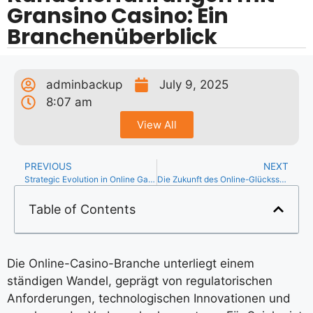
Gransino Casino: Ein
Branchenüberblick
adminbackup
July 9, 2025
8:07 am
View All
PREVIOUS
NEXT
Strategic Evolution in Online Gambling: Navigating the Shift from Traditional to Modern Platforms
Die Zukunft des Online-Glücksspiels: Innovation, Sicherheit und Vertrauenswürdigkeit
Table of Contents
Die Online-Casino-Branche unterliegt einem
ständigen Wandel, geprägt von regulatorischen
Anforderungen, technologischen Innovationen und