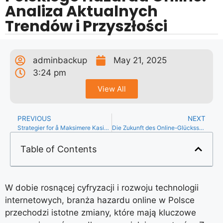
Analiza Aktualnych
Trendów i Przyszłości
adminbackup
May 21, 2025
3:24 pm
View All
PREVIOUS
NEXT
Strategier for å Maksimere Kasinoopplevelsen: Fra Bonuser til Ansvarlig Spill
Die Zukunft des Online-Glücksspiels: Innovationen, Regulierungen und Premium-Angebote
Table of Contents
W dobie rosnącej cyfryzacji i rozwoju technologii
internetowych, branża hazardu online w Polsce
przechodzi istotne zmiany, które mają kluczowe