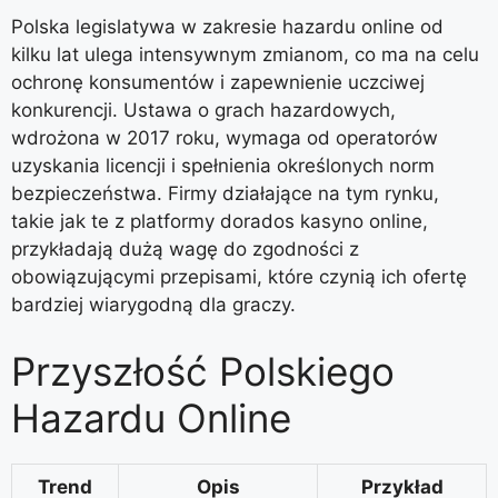
Polska legislatywa w zakresie hazardu online od
kilku lat ulega intensywnym zmianom, co ma na celu
ochronę konsumentów i zapewnienie uczciwej
konkurencji. Ustawa o grach hazardowych,
wdrożona w 2017 roku, wymaga od operatorów
uzyskania licencji i spełnienia określonych norm
bezpieczeństwa. Firmy działające na tym rynku,
takie jak te z platformy dorados kasyno online,
przykładają dużą wagę do zgodności z
obowiązującymi przepisami, które czynią ich ofertę
bardziej wiarygodną dla graczy.
Przyszłość Polskiego
Hazardu Online
Trend
Opis
Przykład