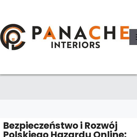
Bezpieczeństwo i Rozwój
Polskiego Hazardu Online: