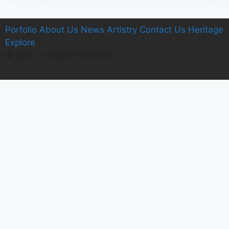
Porfolio
A
bout Us
News
Artistry
C
ontact Us
Heritage
E
xplore
© 2023 Panache Interiors