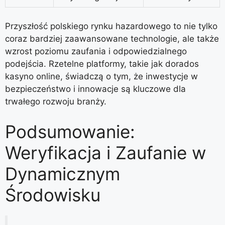
Przyszłość polskiego rynku hazardowego to nie tylko
coraz bardziej zaawansowane technologie, ale także
wzrost poziomu zaufania i odpowiedzialnego
podejścia. Rzetelne platformy, takie jak dorados
kasyno online, świadczą o tym, że inwestycje w
bezpieczeństwo i innowacje są kluczowe dla
trwałego rozwoju branży.
Podsumowanie:
Weryfikacja i Zaufanie w
Dynamicznym
Środowisku