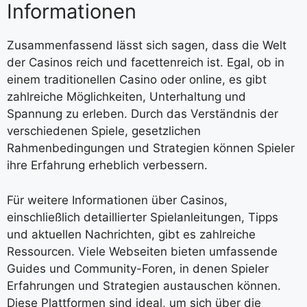
Informationen
Zusammenfassend lässt sich sagen, dass die Welt
der Casinos reich und facettenreich ist. Egal, ob in
einem traditionellen Casino oder online, es gibt
zahlreiche Möglichkeiten, Unterhaltung und
Spannung zu erleben. Durch das Verständnis der
verschiedenen Spiele, gesetzlichen
Rahmenbedingungen und Strategien können Spieler
ihre Erfahrung erheblich verbessern.
Für weitere Informationen über Casinos,
einschließlich detaillierter Spielanleitungen, Tipps
und aktuellen Nachrichten, gibt es zahlreiche
Ressourcen. Viele Webseiten bieten umfassende
Guides und Community-Foren, in denen Spieler
Erfahrungen und Strategien austauschen können.
Diese Plattformen sind ideal, um sich über die