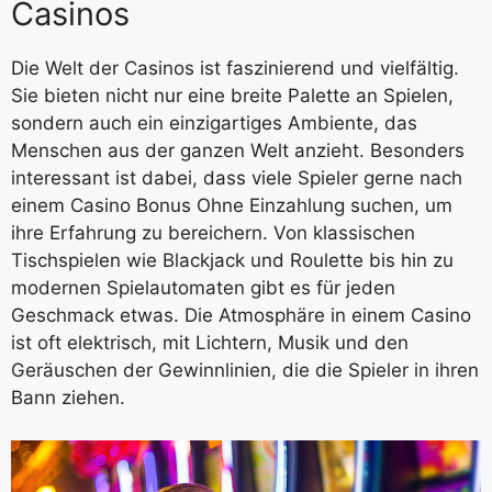
Casinos
Die Welt der Casinos ist faszinierend und vielfältig.
Sie bieten nicht nur eine breite Palette an Spielen,
sondern auch ein einzigartiges Ambiente, das
Menschen aus der ganzen Welt anzieht. Besonders
interessant ist dabei, dass viele Spieler gerne nach
einem Casino Bonus Ohne Einzahlung suchen, um
ihre Erfahrung zu bereichern. Von klassischen
Tischspielen wie Blackjack und Roulette bis hin zu
modernen Spielautomaten gibt es für jeden
Geschmack etwas. Die Atmosphäre in einem Casino
ist oft elektrisch, mit Lichtern, Musik und den
Geräuschen der Gewinnlinien, die die Spieler in ihren
Bann ziehen.