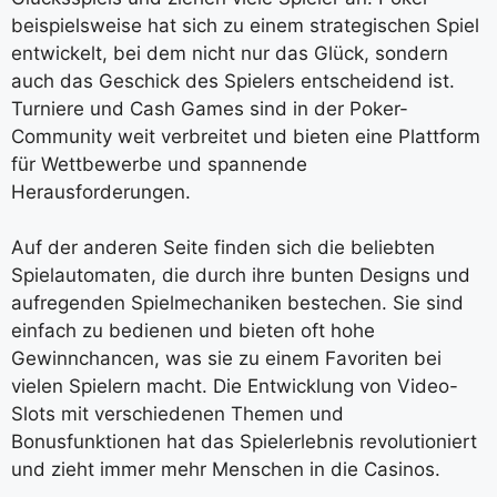
beispielsweise hat sich zu einem strategischen Spiel
entwickelt, bei dem nicht nur das Glück, sondern
auch das Geschick des Spielers entscheidend ist.
Turniere und Cash Games sind in der Poker-
Community weit verbreitet und bieten eine Plattform
für Wettbewerbe und spannende
Herausforderungen.
Auf der anderen Seite finden sich die beliebten
Spielautomaten, die durch ihre bunten Designs und
aufregenden Spielmechaniken bestechen. Sie sind
einfach zu bedienen und bieten oft hohe
Gewinnchancen, was sie zu einem Favoriten bei
vielen Spielern macht. Die Entwicklung von Video-
Slots mit verschiedenen Themen und
Bonusfunktionen hat das Spielerlebnis revolutioniert
und zieht immer mehr Menschen in die Casinos.