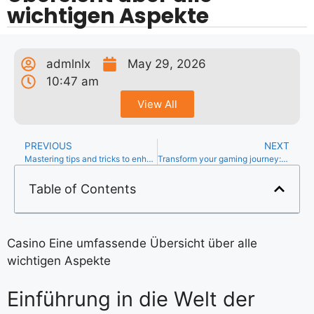
wichtigen Aspekte
admlnlx
May 29, 2026
10:47 am
View All
PREVIOUS
NEXT
Mastering tips and tricks to enhance your gambling experience with Pin Up Casino
Transform your gaming journey: A beginner’s guide to casinos with Amberspinsbonus
Table of Contents
Casino Eine umfassende Übersicht über alle
wichtigen Aspekte
Einführung in die Welt der