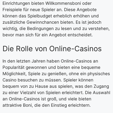
Einrichtungen bieten Willkommensboni oder
Freispiele für neue Spieler an. Diese Angebote
können das Spielbudget erheblich erhöhen und
zusätzliche Gewinnchancen bieten. Es ist jedoch
wichtig, die Bedingungen zu lesen und zu verstehen,
bevor man sich für ein Angebot entscheidet.
Die Rolle von Online-Casinos
In den letzten Jahren haben Online-Casinos an
Popularität gewonnen und bieten eine bequeme
Möglichkeit, Spiele zu genießen, ohne ein physisches
Casino besuchen zu müssen. Spieler können
bequem von zu Hause aus spielen, was den Zugang
zu einer Vielzahl von Spielen erleichtert. Die Auswahl
an Online-Casinos ist groß, und viele bieten
attraktive Boni, die den Einstieg erleichtern.