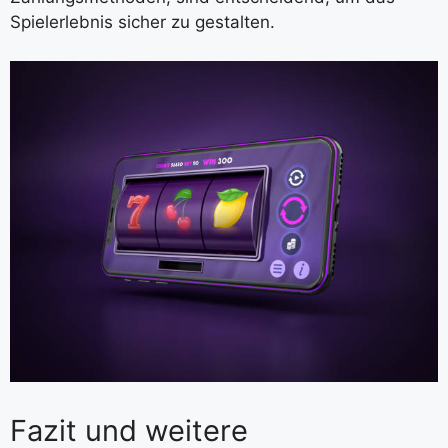
Spielerlebnis sicher zu gestalten.
Fazit und weitere