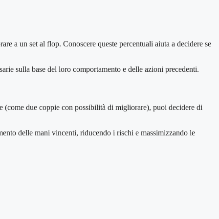
are a un set al flop. Conoscere queste percentuali aiuta a decidere se
sarie sulla base del loro comportamento e delle azioni precedenti.
ne (come due coppie con possibilità di migliorare), puoi decidere di
imento delle mani vincenti, riducendo i rischi e massimizzando le