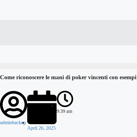
Come riconoscere le mani di poker vincenti con esempi 
9:39 am
adminbackup
April 26, 2025