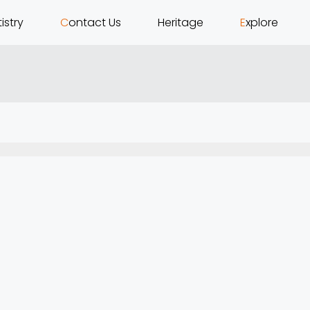
tistry
C
ontact Us
H
eritage
E
xplore