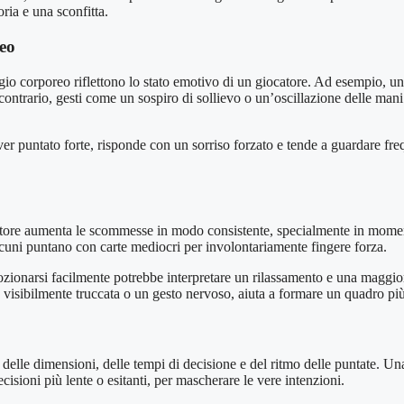
oria e una sconfitta.
reo
ggio corporeo riflettono lo stato emotivo di un giocatore. Ad esempio, u
l contrario, gesti come un sospiro di sollievo o un’oscillazione delle m
 puntato forte, risponde con un sorriso forzato e tende a guardare fre
atore aumenta le scommesse in modo consistente, specialmente in momenti
alcuni puntano con carte mediocri per involontariamente fingere forza.
ionarsi facilmente potrebbe interpretare un rilassamento e una maggio
 visibilmente truccata o un gesto nervoso, aiuta a formare un quadro più
delle dimensioni, delle tempi di decisione e del ritmo delle puntate. Un
cisioni più lente o esitanti, per mascherare le vere intenzioni.