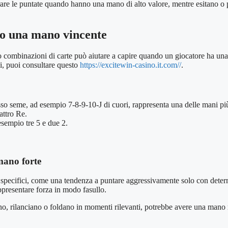
are le puntate quando hanno una mano di alto valore, mentre esitano o 
no una mano vincente
n o combinazioni di carte può aiutare a capire quando un giocatore ha un
i, puoi consultare questo
https://excitewin-casino.it.com//
.
sso seme, ad esempio 7-8-9-10-J di cuori, rappresenta una delle mani più
attro Re.
esempio tre 5 e due 2.
mano forte
rn specifici, come una tendenza a puntare aggressivamente solo con det
ppresentare forza in modo fasullo.
o, rilanciano o foldano in momenti rilevanti, potrebbe avere una mano re