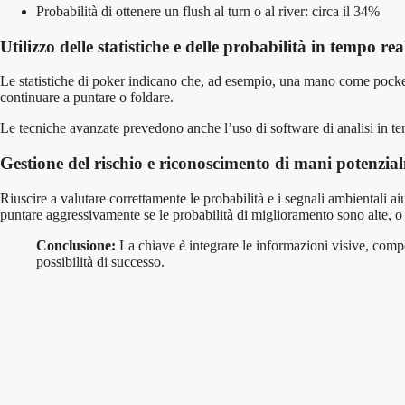
Probabilità di ottenere un flush al turn o al river: circa il 34%
Utilizzo delle statistiche e delle probabilità in tempo rea
Le statistiche di poker indicano che, ad esempio, una mano come pocket p
continuare a puntare o foldare.
Le tecniche avanzate prevedono anche l’uso di software di analisi in tem
Gestione del rischio e riconoscimento di mani potenzia
Riuscire a valutare correttamente le probabilità e i segnali ambientali a
puntare aggressivamente se le probabilità di miglioramento sono alte, o 
Conclusione:
La chiave è integrare le informazioni visive, compo
possibilità di successo.