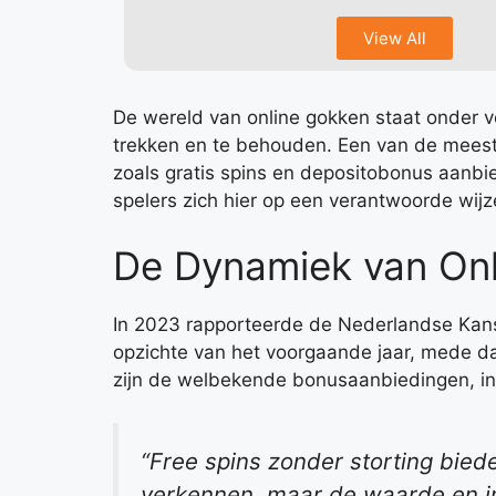
View All
De wereld van online gokken staat onder v
trekken en te behouden. Een van de meest c
zoals gratis spins en depositobonus aanbi
spelers zich hier op een verantwoorde wijz
De Dynamiek van Onl
In 2023 rapporteerde de Nederlandse Kanss
opzichte van het voorgaande jaar, mede d
zijn de welbekende bonusaanbiedingen, incl
“Free spins zonder storting bied
verkennen, maar de waarde en in