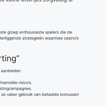
ende groep enthousiaste spelers die de
derliggende strategieën waarmee casino’s
rting”
e aanbieder:
nanciële risico’s.
ketingcampagnes.
en ze vaker gebruik van betaalde bonussen