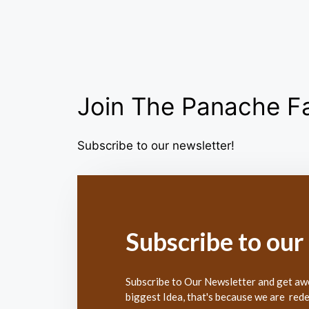
Join The Panache Fa
Subscribe to our newsletter!
Subscribe to our
Subscribe to Our Newsletter and get aw
biggest Idea, that's because we are red