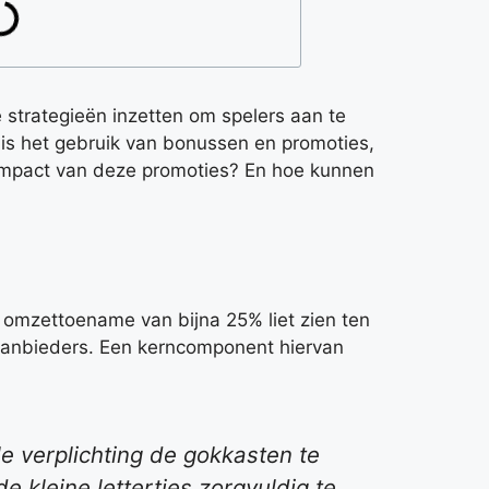
strategieën inzetten om spelers aan te
, is het gebruik van bonussen en promoties,
 impact van deze promoties? En hoe kunnen
 omzettoename van bijna 25% liet zien ten
aanbieders. Een kerncomponent hiervan
e verplichting de gokkasten te
kleine lettertjes zorgvuldig te