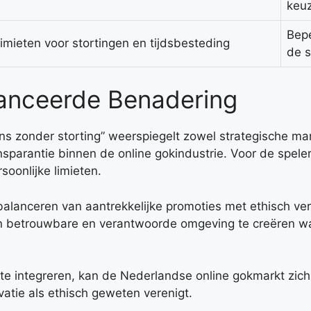
keu
Bepe
imieten voor stortingen en tijdsbesteding
de s
anceerde Benadering
ins zonder storting” weerspiegelt zowel strategische ma
sparantie binnen de online gokindustrie. Voor de speler l
oonlijke limieten.
 balanceren van aantrekkelijke promoties met ethisch v
en betrouwbare en verantwoorde omgeving te creëren waar
f te integreren, kan de Nederlandse online gokmarkt zic
atie als ethisch geweten verenigt.