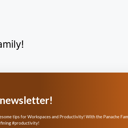
mily!
 newsletter!
esome tips for Workspaces and Productivity! With the Panache Fam
efining #productivity!