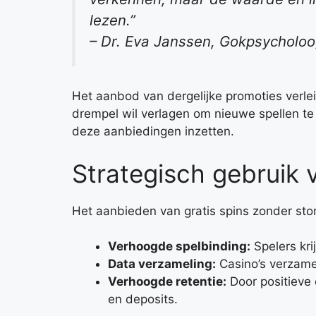
lezen.”
– Dr. Eva Janssen, Gokpsycholoo
Het aanbod van dergelijke promoties verlei
drempel wil verlagen om nieuwe spellen t
deze aanbiedingen inzetten.
Strategisch gebruik v
Het aanbieden van gratis spins zonder stor
Verhoogde spelbinding:
Spelers kri
Data verzameling:
Casino’s verzame
Verhoogde retentie:
Door positieve 
en deposits.