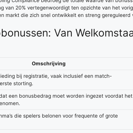
ling Compliance
bedroeg de totale waarde van bonusse
g van 20% vertegenwoordigt ten opzichte van het vorige 
en markt die zich snel ontwikkelt en streng gereguleerd
obonussen: Van Welkomstaa
Omschrijving
ieding bij registratie, vaak inclusief een match-
rste storting.
 dat een bonusbedrag moet worden ingezet voordat het
genomen.
mma’s die spelers belonen voor frequente of grote