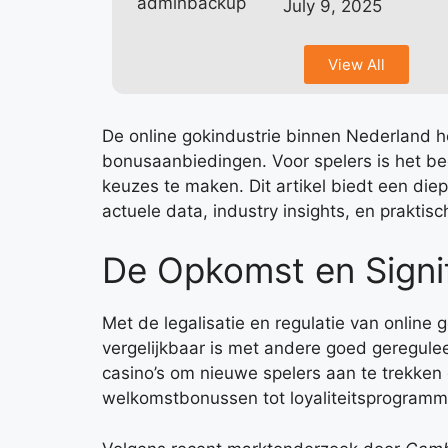
adminbackup
July 9, 2025
View All
De online gokindustrie binnen Nederland h
bonusaanbiedingen. Voor spelers is het be
keuzes te maken. Dit artikel biedt een d
actuele data, industry insights, en praktis
De Opkomst en Signi
Met de legalisatie en regulatie van onlin
vergelijkbaar is met andere goed geregulee
casino’s om nieuwe spelers aan te trekke
welkomstbonussen tot loyaliteitsprogramm