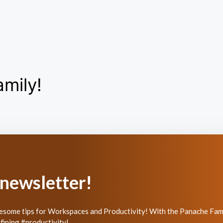
mily!
 newsletter!
esome tips for Workspaces and Productivity! With the Panache Fam
efining #productivity!