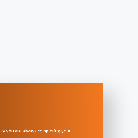
ily you are always completing your