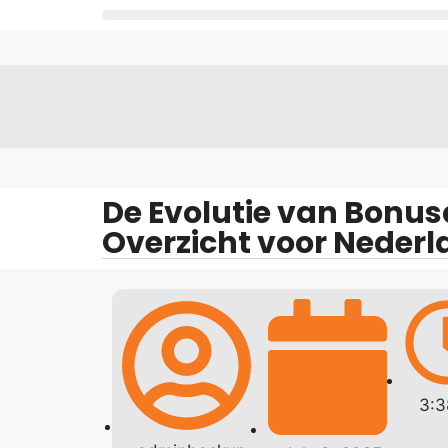
De Evolutie van Bonus
Overzicht voor Nederl
3:3