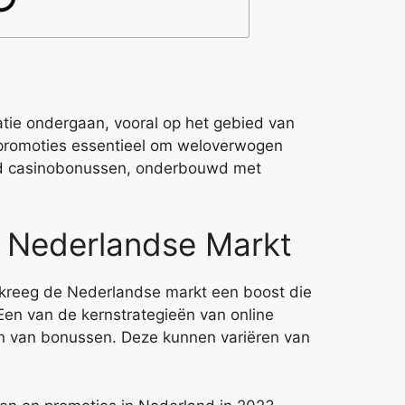
tie ondergaan, vooral op het gebied van
e promoties essentieel om weloverwogen
ond casinobonussen, onderbouwd met
e Nederlandse Markt
, kreeg de Nederlandse markt een boost die
 Een van de kernstrategieën van online
en van bonussen. Deze kunnen variëren van