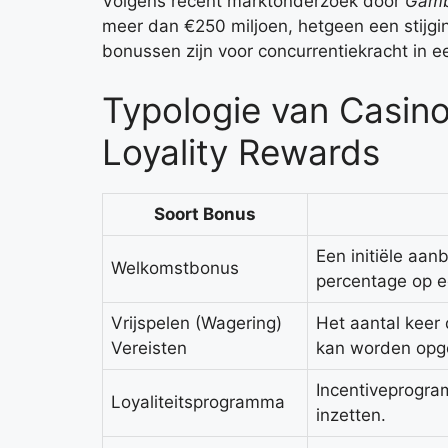
Volgens recent marktonderzoek door
Gamb
meer dan €250 miljoen, hetgeen een stijgin
bonussen zijn voor concurrentiekracht in e
Typologie van Casin
Loyality Rewards
Soort Bonus
Een initiële aanb
Welkomstbonus
percentage op ee
Vrijspelen (Wagering)
Het aantal keer
Vereisten
kan worden op
Incentiveprogra
Loyaliteitsprogramma
inzetten.