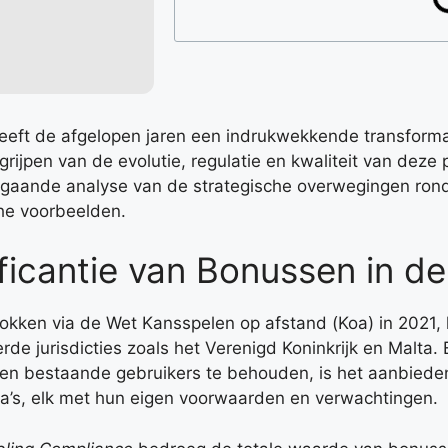
eeft de afgelopen jaren een indrukwekkende transforma
grijpen van de evolutie, regulatie en kwaliteit van dez
iepgaande analyse van de strategische overwegingen r
che voorbeelden.
ficantie van Bonussen in d
e gokken via de Wet Kansspelen op afstand (Koa) in 2021
rde jurisdicties zoals het Verenigd Koninkrijk en Malta.
n en bestaande gebruikers te behouden, is het aanbied
a’s, elk met hun eigen voorwaarden en verwachtingen.