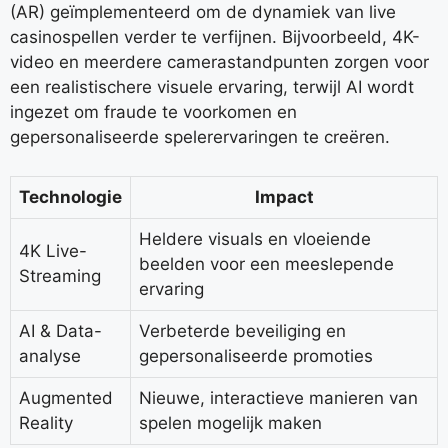
(AR) geïmplementeerd om de dynamiek van live
casinospellen verder te verfijnen. Bijvoorbeeld, 4K-
video en meerdere camerastandpunten zorgen voor
een realistischere visuele ervaring, terwijl AI wordt
ingezet om fraude te voorkomen en
gepersonaliseerde spelerervaringen te creëren.
Technologie
Impact
Heldere visuals en vloeiende
4K Live-
beelden voor een meeslepende
Streaming
ervaring
AI & Data-
Verbeterde beveiliging en
analyse
gepersonaliseerde promoties
Augmented
Nieuwe, interactieve manieren van
Reality
spelen mogelijk maken