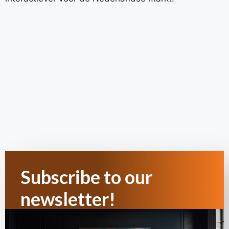
Subscribe to our
newsletter!