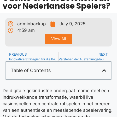
voor Nederlandse Spelers?
adminbackup
July 9, 2025
4:59 am
View All
PREVIOUS
NEXT
Innovative Strategien für die Bewertung von Online-Casino-Boni: Ein Branchenüberblick
Verstehen der Auszahlungsdauer in Online-Casinos: Faktoren, Herausforderungen und Branchenentwicklungen
Table of Contents
De digitale gokindustrie ondergaat momenteel een
indrukwekkende transformatie, waarbij live
casinospellen een centrale rol spelen in het creëren
van een authentieke en meeslepende speelervaring.
Met de technologische vooruitgang en de