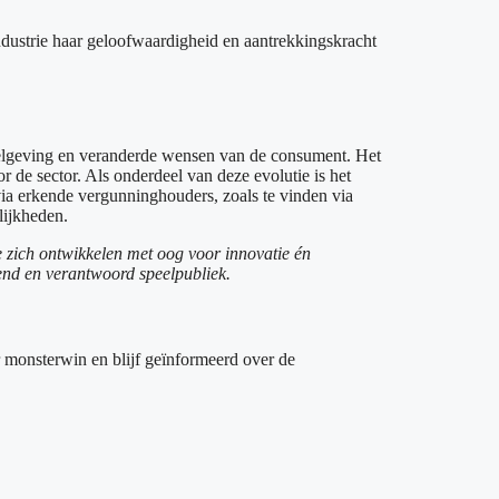
dustrie haar geloofwaardigheid en aantrekkingskracht
egelgeving en veranderde wensen van de consument. Het
 de sector. Als onderdeel van deze evolutie is het
via erkende vergunninghouders, zoals te vinden via
lijkheden.
ie zich ontwikkelen met oog voor innovatie én
isend en verantwoord speelpubliek.
 monsterwin en blijf geïnformeerd over de