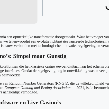
ennia een opmerkelijke transformatie doorgemaakt. Waar het vroeger v
zien we tegenwoordig een evolutie richting geavanceerde technologieën,
ng is nauw verbonden met technologische innovatie, regelgeving en v
ino’s: Simpel maar Gunstig
kplatformen die het klassieke casino-gevoel digitaal naar het scherm br
ige interfaces. Omdat de regelgeving nog in ontwikkeling was in veel ju
n beïnvloedde.
uctie van Random Number Generators (RNG’s), die de willekeurigheid v
het
European Gaming and Betting Association
uit 2021, is de betrouw
’s aanzienlijk verhoogde.
ftware en Live Casino’s