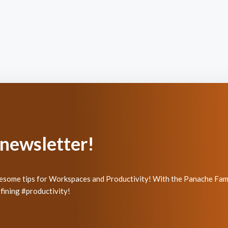
 newsletter!
esome tips for Workspaces and Productivity! With the Panache Fam
efining #productivity!