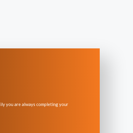
ily you are always completing your