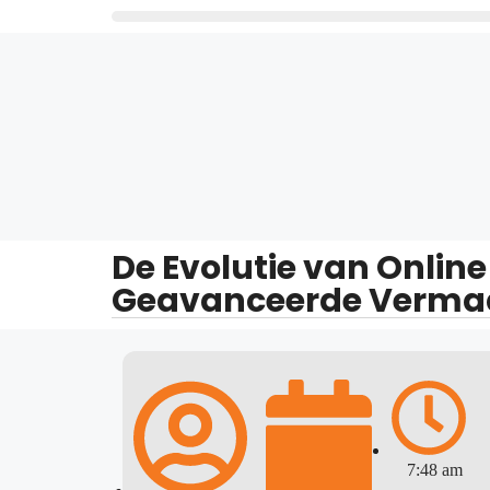
De Evolutie van Onlin
Geavanceerde Verma
7:48 am