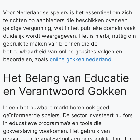
Voor Nederlandse spelers is het essentieel om zich
te richten op aanbieders die beschikken over een
geldige vergunning, wat in het publieke domein vaak
duidelijk wordt weergegeven. Het is hierbij nuttig om
gebruik te maken van bronnen die de
betrouwbaarheid van online goksites volgen en
beoordelen, zoals
online gokken nederland
.
Het Belang van Educatie
en Verantwoord Gokken
In een betrouwbare markt horen ook goed
geïnformeerde spelers. De sector investeert nu fors
in educatieve programma’s en tools die
gokverslaving voorkomen. Het gebruik van
geavanceerde analysetools en persoonlijke limieten