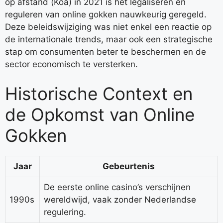
op afstand (Koa) in 2021 is het legaliseren en
reguleren van online gokken nauwkeurig geregeld.
Deze beleidswijziging was niet enkel een reactie op
de internationale trends, maar ook een strategische
stap om consumenten beter te beschermen en de
sector economisch te versterken.
Historische Context en
de Opkomst van Online
Gokken
Jaar
Gebeurtenis
De eerste online casino’s verschijnen
1990s
wereldwijd, vaak zonder Nederlandse
regulering.