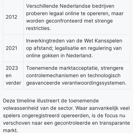
Verschillende Nederlandse bedrijven
proberen legaal online te opereren, maar
2012
worden geconfronteerd met strenge
restricties.
Inwerkingtreden van de Wet Kansspelen
2021
op afstand; legalisatie en regulering van
online gokken in Nederland.
2023
Toenemende marktacceptatie, strengere
en
controlemechanismen en technologisch
verder
geavanceerde verantwoordingssystemen.
Deze timeline illustreert de toenemende
volwassenheid van de sector. Waar aanvankelijk veel
spelers ongeregistreerd opereerden, is de focus nu
verschoven naar een gecontroleerde en transparante
markt.