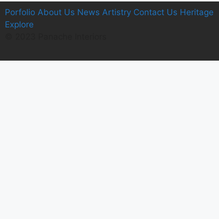
Porfolio
A
bout Us
News
Artistry
C
ontact Us
Heritage
E
xplore
© 2023 Panache Interiors