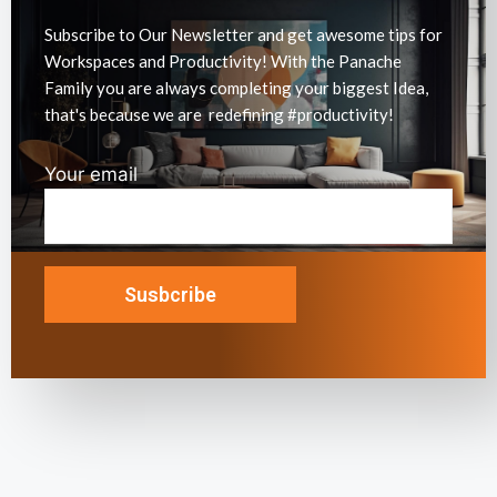
Subscribe to Our Newsletter and get awesome tips for
Workspaces and Productivity! With the Panache
Family you are always completing your biggest Idea,
that's because we are redefining #productivity!
Your email