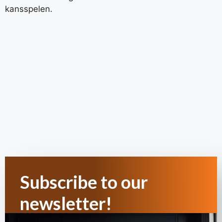
kansspelen.
Subscribe to our
newsletter!