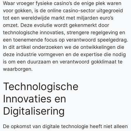
Waar vroeger fysieke casino’s de enige plek waren
voor gokken, is de online casino-sector uitgegroeid
tot een wereldwijde markt met miljarden euro’s
omzet. Deze evolutie wordt gekenmerkt door
technologische innovaties, strengere regelgeving en
een toenemende focus op verantwoord speelgedrag.
In dit artikel onderzoeken we de ontwikkelingen die
deze industrie vormgeven en de expertise die nodig
is om een duurzaam en verantwoord gokklimaat te
waarborgen.
Technologische
Innovaties en
Digitalisering
De opkomst van digitale technologie heeft niet alleen