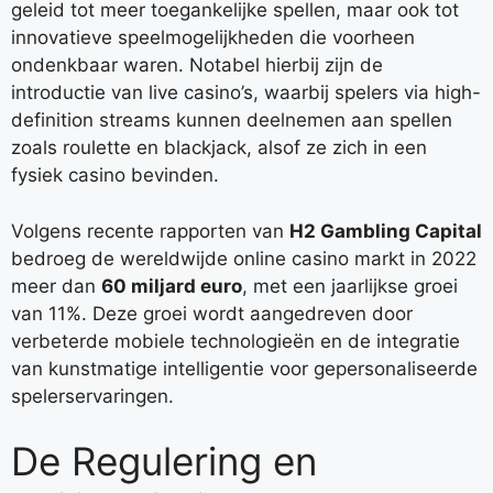
geleid tot meer toegankelijke spellen, maar ook tot
innovatieve speelmogelijkheden die voorheen
ondenkbaar waren. Notabel hierbij zijn de
introductie van live casino’s, waarbij spelers via high-
definition streams kunnen deelnemen aan spellen
zoals roulette en blackjack, alsof ze zich in een
fysiek casino bevinden.
Volgens recente rapporten van
H2 Gambling Capital
bedroeg de wereldwijde online casino markt in 2022
meer dan
60 miljard euro
, met een jaarlijkse groei
van 11%. Deze groei wordt aangedreven door
verbeterde mobiele technologieën en de integratie
van kunstmatige intelligentie voor gepersonaliseerde
spelerservaringen.
De Regulering en