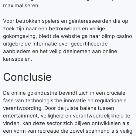
maximaliseren.
Voor betrokken spelers en geïnteresseerden die op
zoek zijn naar een betrouwbare en veilige
gokomgeving, biedt de website ga naar olimp casino
uitgebreide informatie over gecertificeerde
aanbieders en het veilig deelnemen aan online
kansspelen.
Conclusie
De online gokindustrie bevindt zich in een cruciale
fase van technologische innovatie en regulationele
verantwoording. Door de juiste balans tussen
entertainment, veiligheid en verantwoordelijkheid te
vinden, kan deze sector zich blijven ontwikkelen als
een vorm van recreatie die zowel spannend als veilig