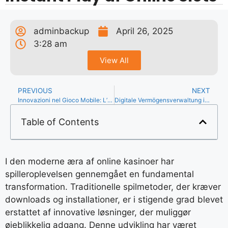
adminbackup
April 26, 2025
3:28 am
View All
PREVIOUS
NEXT
Innovazioni nel Gioco Mobile: L’Impatto dei Simulatori di Volo e Strategia nel Mercato Digitale
Digitale Vermögensverwaltung im Zeitalter der Krypto-Apps: Sicher, Effizient, Zukunftsweisend
Table of Contents
I den moderne æra af online kasinoer har
spilleroplevelsen gennemgået en fundamental
transformation. Traditionelle spilmetoder, der kræver
downloads og installationer, er i stigende grad blevet
erstattet af innovative løsninger, der muliggør
øjeblikkelig adgang. Denne udvikling har været