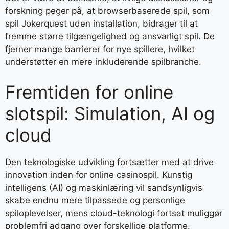
forskning peger på, at browserbaserede spil, som
spil Jokerquest uden installation, bidrager til at
fremme større tilgængelighed og ansvarligt spil. De
fjerner mange barrierer for nye spillere, hvilket
understøtter en mere inkluderende spilbranche.
Fremtiden for online
slotspil: Simulation, AI og
cloud
Den teknologiske udvikling fortsætter med at drive
innovation inden for online casinospil. Kunstig
intelligens (AI) og maskinlæring vil sandsynligvis
skabe endnu mere tilpassede og personlige
spiloplevelser, mens cloud-teknologi fortsat muliggør
problemfri adgang over forskellige platforme.