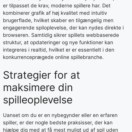
er tilpasset de krav, moderne spillere har. Det
kombinerer grafik af høj kvalitet med intuitiv
brugerflade, hvilket skaber en tilgængelig men
engagerende spiloplevelse, der kan nydes direkte i
browseren. Samtidig sikrer spillets webbaserede
struktur, at opdateringer og nye funktioner kan
integreres i realtid, hvilket er er essentielt i den
konkurrenceprægede online spillebranche.
Strategier for at
maksimere din
spilleoplevelse
Uanset om du er en nybegynder eller en erfaren
spiller, er der nogle bedste praksisser, der kan
hjælpe dig med at få mest muligt ud af spil uden