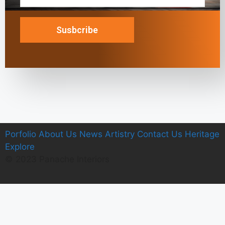
Porfolio
A
bout Us
News
Artistry
C
ontact Us
Heritage
E
xplore
© 2023 Panache Interiors