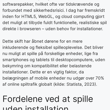
softwarepakker, hvilket ofte var tidskrævende og
forbundet med sikkerhedsrisici. I dag har fremskridt
inden for HTML5, WebGL, og cloud computing gjort
det muligt at tilbyde fuldt funktionelle, realistiske spil
direkte i browseren – uden behov for installationer.
Dette skift har åbnet dørene for en mere
inkluderende og fleksibel spilleoplevelse. Det bliver
nu muligt at spille på forskellige enheder, lige fra
smartphones og tablets til desktopcomputere, uden
bekymring om kompatibilitet eller belastende
installationer. Dette er en vigtig faktor, da
belægningen af mobile enheder nu udgør over 70%
af online spiltrafik globalt (kilde: Statista, 2023).
Fordelene ved at spille
uden installation