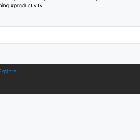
ning #productivity!
E
xplore