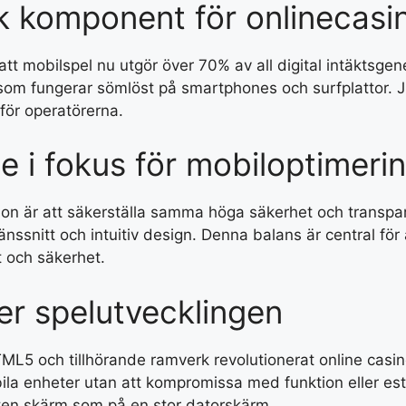
k komponent för onlinecasi
 mobilspel nu utgör över 70% av all digital intäktsgener
 som fungerar sömlöst på smartphones och surfplattor. Ju
 för operatörerna.
e i fokus för mobiloptimeri
inon är att säkerställa samma höga säkerhet och transpa
änssnitt och intuitiv design. Denna balans är central fö
t och säkerhet.
er spelutvecklingen
L5 och tillhörande ramverk revolutionerat online casino
a enheter utan att kompromissa med funktion eller este
iten skärm som på en stor datorskärm.