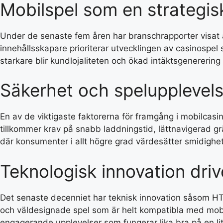
Mobilspel som en strategis
Under de senaste fem åren har branschrapporter visat att
innehållsskapare prioriterar utvecklingen av casinospel
starkare blir kundlojaliteten och ökad intäktsgenerering
Säkerhet och spelupplevels
En av de viktigaste faktorerna för framgång i mobilcas
tillkommer krav på snabb laddningstid, lättnavigerad gr
där konsumenter i allt högre grad värdesätter smidighe
Teknologisk innovation driv
Det senaste decenniet har teknisk innovation såsom HTM
och väldesignade spel som är helt kompatibla med mobil
engagerande upplevelser som fungerar lika bra på en l