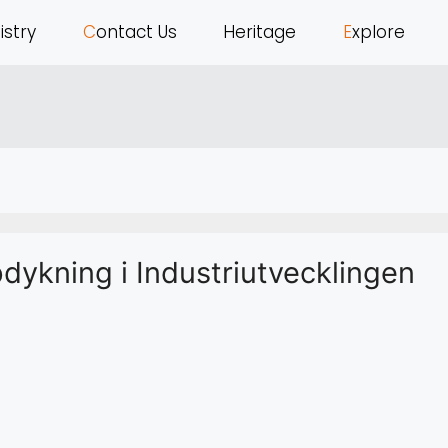
tistry
C
ontact Us
H
eritage
E
xplore
dykning i Industriutvecklingen