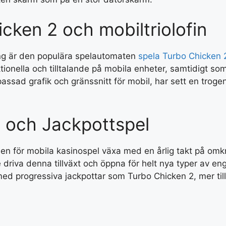
cken 2 och mobiltriolofin
ng är den populära spelautomaten
spela Turbo Chicken 
ktionella och tilltalande på mobila enheter, samtidigt so
sad grafik och gränssnitt för mobil, har sett en trogen 
n och Jackpottspel
en för mobila kasinospel växa med en årlig takt på omkr
 driva denna tillväxt och öppna för helt nya typer av e
de med progressiva jackpottar som Turbo Chicken 2, mer ti