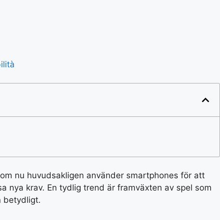
lità
re som nu huvudsakligen använder smartphones för att
ssa nya krav. En tydlig trend är framväxten av spel som
 betydligt.