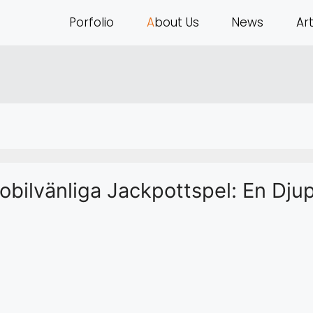
P
orfolio
A
bout Us
N
ews
A
r
bilvänliga Jackpottspel: En Djup