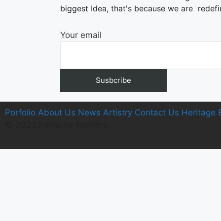
biggest Idea, that's because we are redefi
Your email
Porfolio
A
bout Us
News
Artistry
C
ontact Us
Heritage
© 2023 Panache Interiors