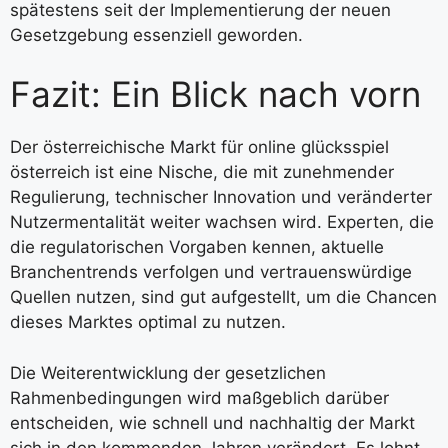
spätestens seit der Implementierung der neuen
Gesetzgebung essenziell geworden.
Fazit: Ein Blick nach vorn
Der österreichische Markt für
online glücksspiel
österreich
ist eine Nische, die mit zunehmender
Regulierung, technischer Innovation und veränderter
Nutzermentalität weiter wachsen wird. Experten, die
die regulatorischen Vorgaben kennen, aktuelle
Branchentrends verfolgen und vertrauenswürdige
Quellen nutzen, sind gut aufgestellt, um die Chancen
dieses Marktes optimal zu nutzen.
Die Weiterentwicklung der gesetzlichen
Rahmenbedingungen wird maßgeblich darüber
entscheiden, wie schnell und nachhaltig der Markt
sich in den kommenden Jahren verändert. Es lohnt