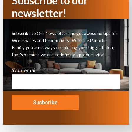
Subscribe to our
newsletter!
Subscribe to Our Newsletter and get awesome tips for
Workspaces and Productivity! With the Panache
Family you are always completing your biggest Idea,
that's because we are redefining #productivity!
Your email