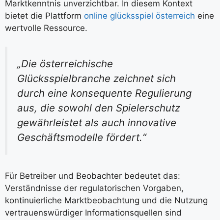
Marktkenntnis unverzichtbar. In diesem Kontext
bietet die Plattform
online glücksspiel österreich
eine
wertvolle Ressource.
„Die österreichische
Glücksspielbranche zeichnet sich
durch eine konsequente Regulierung
aus, die sowohl den Spielerschutz
gewährleistet als auch innovative
Geschäftsmodelle fördert.“
Für Betreiber und Beobachter bedeutet das:
Verständnisse der regulatorischen Vorgaben,
kontinuierliche Marktbeobachtung und die Nutzung
vertrauenswürdiger Informationsquellen sind