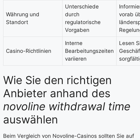
Unterschiede
Informie
Währung und
durch
vorab ü
Standort
regulatorische
ländersp
Vorgaben
Regelun
Interne
Lesen S
Casino-Richtlinien
Bearbeitungszeiten
Geschäf
variieren
sorgfält
Wie Sie den richtigen
Anbieter anhand des
novoline withdrawal time
auswählen
Beim Vergleich von Novoline-Casinos sollten Sie auf