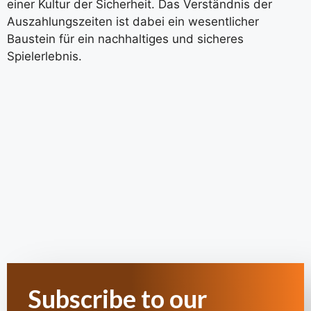
einer Kultur der Sicherheit. Das Verständnis der
Auszahlungszeiten ist dabei ein wesentlicher
Baustein für ein nachhaltiges und sicheres
Spielerlebnis.
Subscribe to our