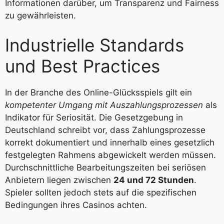
Informationen darüber, um Transparenz und Fairness
zu gewährleisten.
Industrielle Standards
und Best Practices
In der Branche des Online-Glücksspiels gilt ein
kompetenter Umgang mit Auszahlungsprozessen
als
Indikator für Seriosität. Die Gesetzgebung in
Deutschland schreibt vor, dass Zahlungsprozesse
korrekt dokumentiert und innerhalb eines gesetzlich
festgelegten Rahmens abgewickelt werden müssen.
Durchschnittliche Bearbeitungszeiten bei seriösen
Anbietern liegen zwischen
24 und 72 Stunden
.
Spieler sollten jedoch stets auf die spezifischen
Bedingungen ihres Casinos achten.