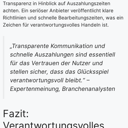
Transparenz in Hinblick auf Auszahlungszeiten
achten. Ein seriöser Anbieter veröffentlicht klare
Richtlinien und schnelle Bearbeitungszeiten, was ein
Zeichen für verantwortungsvolles Handeln ist.
„Transparente Kommunikation und
schnelle Auszahlungen sind essentiell
für das Vertrauen der Nutzer und
stellen sicher, dass das Glücksspiel
verantwortungsvoll bleibt.“ –
Expertenmeinung, Branchenanalysten
Fazit:
Verantwortungsvolles