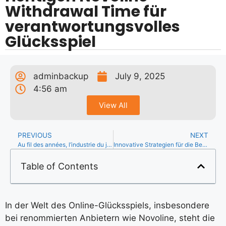
Withdrawal Time für
verantwortungsvolles
Glücksspiel
adminbackup
July 9, 2025
4:56 am
View All
PREVIOUS
NEXT
Au fil des années, l’industrie du jeu en ligne a connu une croissance exponentielle, portée par des
Innovative Strategien für die Bewertung von Online-Casino-Boni: Ein Branchenüberblick
Table of Contents
In der Welt des Online-Glücksspiels, insbesondere
bei renommierten Anbietern wie Novoline, steht die