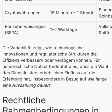
Binanc
Cryptowährungen
15 Minuten – 1 Stunde
Coinb
Banküberweisungen
Volksb
1–2 Werktage
(SEPA)
Raiffe
Die Variabilität zeigt, wie technologische
Innovationen und regulatorische Strukturen die
Effizienz verbessern oder verzögern können. Für
österreichische Nutzer bedeutet dies, dass die Wahl
des Dienstleisters erheblichen Einfluss auf die
Erfahrung hat, insbesondere in Bezug auf
wie lange
eine Auszahlung dauert
.
Rechtliche
Rahmenbedingungen in