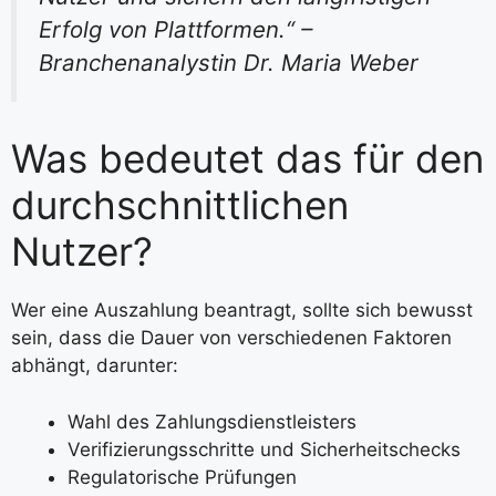
Erfolg von Plattformen.“ –
Branchenanalystin Dr. Maria Weber
Was bedeutet das für den
durchschnittlichen
Nutzer?
Wer eine Auszahlung beantragt, sollte sich bewusst
sein, dass die Dauer von verschiedenen Faktoren
abhängt, darunter:
Wahl des Zahlungsdienstleisters
Verifizierungsschritte und Sicherheitschecks
Regulatorische Prüfungen