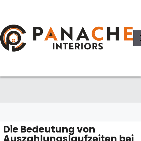
Die Bedeutung von
Auszahlungslaufzeiten bei