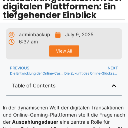
digitalen Plattformen: Ein
tiefgehender Einblick
adminbackup
July 9, 2025
6:37 am
View All
PREVIOUS
NEXT
Die Entwicklung der Online-Casino-Bewertungen: Ein Leitfaden für vertrauensvolle Plattformen
Die Zukunft des Online-Glücksspiels: Innovation, Regulierung und Verbrauchervertrauen
Table of Contents
In der dynamischen Welt der digitalen Transaktionen
und Online-Gaming-Plattformen stellt die Frage nach
der
Auszahlungsdauer
eine zentrale Rolle für