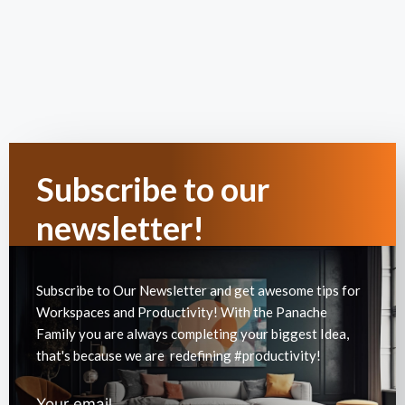
Subscribe to our
newsletter!
Subscribe to Our Newsletter and get awesome tips for
Workspaces and Productivity! With the Panache
Family you are always completing your biggest Idea,
that's because we are redefining #productivity!
Your email