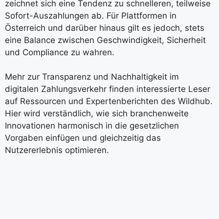
zeichnet sich eine Tendenz zu schnelleren, teilweise
Sofort-Auszahlungen ab. Für Plattformen in
Österreich und darüber hinaus gilt es jedoch, stets
eine Balance zwischen Geschwindigkeit, Sicherheit
und Compliance zu wahren.
Mehr zur Transparenz und Nachhaltigkeit im
digitalen Zahlungsverkehr finden interessierte Leser
auf Ressourcen und Expertenberichten des Wildhub.
Hier wird verständlich, wie sich branchenweite
Innovationen harmonisch in die gesetzlichen
Vorgaben einfügen und gleichzeitig das
Nutzererlebnis optimieren.