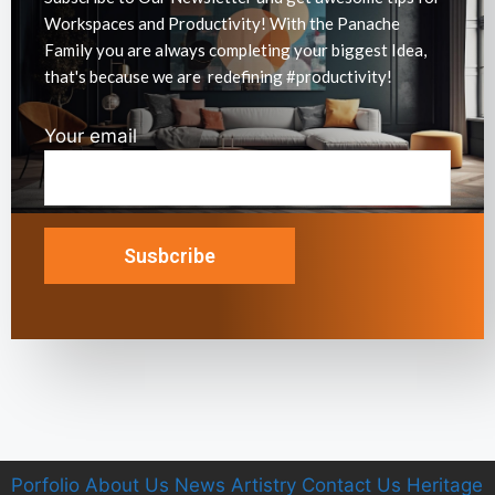
Workspaces and Productivity! With the Panache
Family you are always completing your biggest Idea,
that's because we are redefining #productivity!
Your email
Porfolio
A
bout Us
News
Artistry
C
ontact Us
Heritage