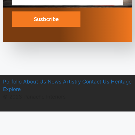
Porfolio
A
bout Us
News
Artistry
C
ontact Us
Heritage
E
xplore
© 2023 Panache Interiors