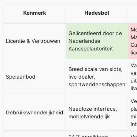
Kenmerk
Hadesbet
Me
Gelicentieerd door de
Ma
Licentie & Vertrouwen
Nederlandse
Cu
Kansspelautoriteit
li
Va
Breed scala van slots,
va
Spelaanbod
live dealer,
ui
sportweddenschappen
li
Ve
Naadloze interface,
pl
Gebruiksvriendelijkheid
mobielvriendelijk
mi
in