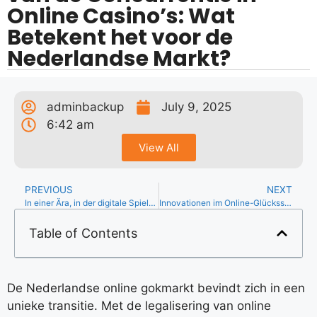
Online Casino’s: Wat
Betekent het voor de
Nederlandse Markt?
adminbackup
July 9, 2025
6:42 am
View All
PREVIOUS
NEXT
In einer Ära, in der digitale Spiele und Online-Glücksspielangebote exponentiell wachsen, wird die Z
Innovationen im Online-Glücksspiel: Sicherheit, Transparenz und Zukunftsperspektiven
Table of Contents
De Nederlandse online gokmarkt bevindt zich in een
unieke transitie. Met de legalisering van online