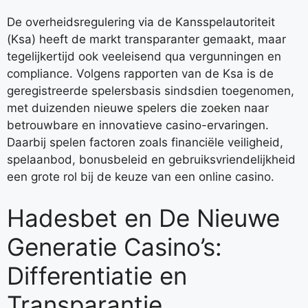
De overheidsregulering via de Kansspelautoriteit
(Ksa) heeft de markt transparanter gemaakt, maar
tegelijkertijd ook veeleisend qua vergunningen en
compliance. Volgens rapporten van de Ksa is de
geregistreerde spelersbasis sindsdien toegenomen,
met duizenden nieuwe spelers die zoeken naar
betrouwbare en innovatieve casino-ervaringen.
Daarbij spelen factoren zoals financiële veiligheid,
spelaanbod, bonusbeleid en gebruiksvriendelijkheid
een grote rol bij de keuze van een online casino.
Hadesbet en De Nieuwe
Generatie Casino’s:
Differentiatie en
Transparantie