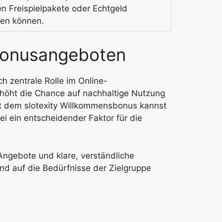
n Freispielpakete oder Echtgeld
den können.
 Bonusangeboten
 zentrale Rolle im Online-
erhöht die Chance auf nachhaltige Nutzung
mit dem slotexity Willkommensbonus kannst
bei ein entscheidender Faktor für die
Angebote und klare, verständliche
und auf die Bedürfnisse der Zielgruppe