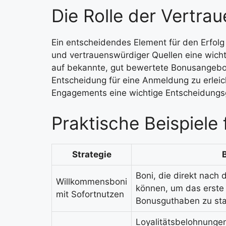
Die Rolle der Vertra
Ein entscheidendes Element für den Erfolg 
und vertrauenswürdiger Quellen eine wichtig
auf bekannte, gut bewertete Bonusangebot
Entscheidung für eine Anmeldung zu erleich
Engagements eine wichtige Entscheidungs
Praktische Beispiele 
Strategie
Boni, die direkt nach 
Willkommensboni
können, um das erste 
mit Sofortnutzen
Bonusguthaben zu sta
Loyalitätsbelohnungen,