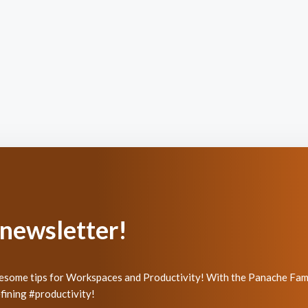
 newsletter!
esome tips for Workspaces and Productivity! With the Panache Fam
efining #productivity!