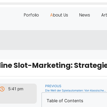
P
orfolio
A
bout Us
N
ews
A
r
line Slot-Marketing: Strategi
PREVIOUS
5:41 pm
Die Welt der Spielautomaten: Von klassischen Slots bis hin zu modernen Innovationen
Table of Contents