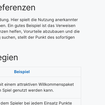
eferenzen
dung. Hier spielt die Nutzung anerkannter
hen. Ein gutes Beispiel ist das Verweisen
nzen helfen, Vorurteile abzubauen und die
 suchen, stellt der Punkt des sofortigen
egien
Beispiel
mit einem attraktiven Willkommenspaket
im Spiel genutzt werden kann.
 dem Spieler bei jedem Einsatz Punkte