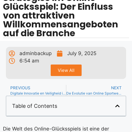
Glücksspiel: Der Einfluss
von attraktiven
Willkommensangeboten
auf die Branche
adminbackup
July 9, 2025
6:54 am
View All
PREVIOUS
NEXT
Digitale Innovatie en Veiligheid in het Tijdperk van Data-gedreven Media
De Evolutie van Online Sportweddenschappen en de Invloed van Mobile Apps
Table of Contents
Die Welt des Online-Glücksspiels ist eine der