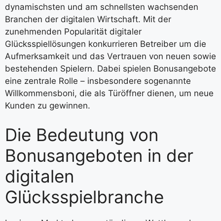
dynamischsten und am schnellsten wachsenden
Branchen der digitalen Wirtschaft. Mit der
zunehmenden Popularität digitaler
Glücksspiellösungen konkurrieren Betreiber um die
Aufmerksamkeit und das Vertrauen von neuen sowie
bestehenden Spielern. Dabei spielen Bonusangebote
eine zentrale Rolle – insbesondere sogenannte
Willkommensboni, die als Türöffner dienen, um neue
Kunden zu gewinnen.
Die Bedeutung von
Bonusangeboten in der
digitalen
Glücksspielbranche