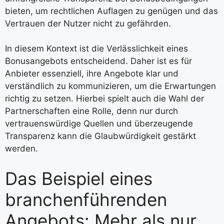
bieten, um rechtlichen Auflagen zu genügen und das
Vertrauen der Nutzer nicht zu gefährden.
In diesem Kontext ist die Verlässlichkeit eines
Bonusangebots entscheidend. Daher ist es für
Anbieter essenziell, ihre Angebote klar und
verständlich zu kommunizieren, um die Erwartungen
richtig zu setzen. Hierbei spielt auch die Wahl der
Partnerschaften eine Rolle, denn nur durch
vertrauenswürdige Quellen und überzeugende
Transparenz kann die Glaubwürdigkeit gestärkt
werden.
Das Beispiel eines
branchenführenden
Angebots: Mehr als nur