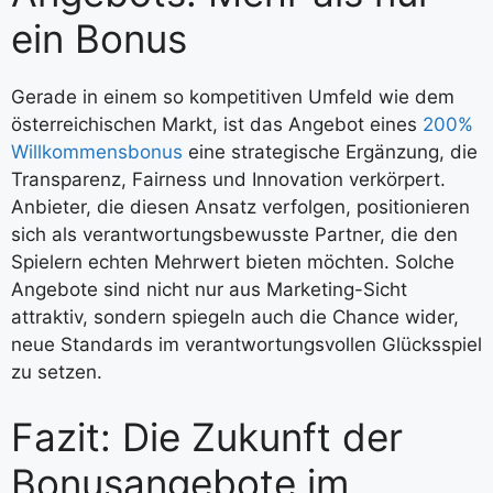
ein Bonus
Gerade in einem so kompetitiven Umfeld wie dem
österreichischen Markt, ist das Angebot eines
200%
Willkommensbonus
eine strategische Ergänzung, die
Transparenz, Fairness und Innovation verkörpert.
Anbieter, die diesen Ansatz verfolgen, positionieren
sich als verantwortungsbewusste Partner, die den
Spielern echten Mehrwert bieten möchten. Solche
Angebote sind nicht nur aus Marketing-Sicht
attraktiv, sondern spiegeln auch die Chance wider,
neue Standards im verantwortungsvollen Glücksspiel
zu setzen.
Fazit: Die Zukunft der
Bonusangebote im