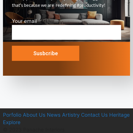
that's because we are redefining #productivity!
Your email
Porfolio
A
bout Us
News
Artistry
C
ontact Us
Heritage
E
xplore
© 2023 Panache Interiors