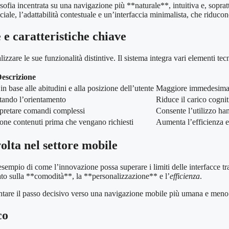
fia incentrata su una navigazione più **naturale**, intuitiva e, soprat
iciale, l’adattabilità contestuale e un’interfaccia minimalista, che riduc
e caratteristiche chiave
zare le sue funzionalità distintive. Il sistema integra vari elementi tec
escrizione
in base alle abitudini e alla posizione dell’utente
Maggiore immedesimazio
litando l’orientamento
Riduce il carico cogni
terpretare comandi complessi
Consente l’utilizzo han
pone contenuti prima che vengano richiesti
Aumenta l’efficienza e
lta nel settore mobile
mpio di come l’innovazione possa superare i limiti delle interfacce trad
rato sulla **comodità**, la **personalizzazione** e l’
efficienza
.
tare il passo decisivo verso una navigazione mobile più umana e meno m
co