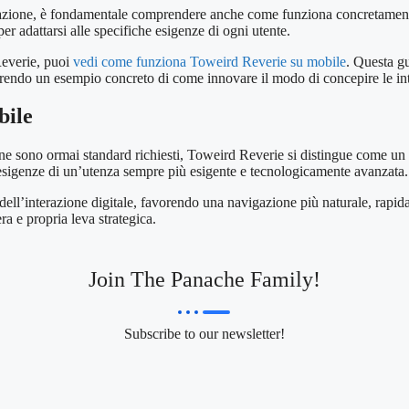
ovazione, è fondamentale comprendere anche come funziona concretamente i
r adattarsi alle specifiche esigenze di ogni utente.
 Reverie, puoi
vedi come funziona Toweird Reverie su mobile
. Questa gu
ffrendo un esempio concreto di come innovare il modo di concepire le inte
bile
ne sono ormai standard richiesti, Toweird Reverie si distingue come un e
 esigenze di un’utenza sempre più esigente e tecnologicamente avanzata.
ell’interazione digitale, favorendo una navigazione più naturale, rapida 
 e propria leva strategica.
Join The Panache Family!
Subscribe to our newsletter!