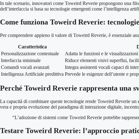
In tale scenario, innovatori come Toweird Reverie propongono una filoso
dell’interfaccia si basa su tecnologie emergenti come l’intelligenza artif
Come funziona Toweird Reverie: tecnologie 
Per comprendere appieno il valore di Toweird Reverie, è essenziale analiz
Caratteristica
D
Personalizzazione contestuale
Adatta le funzioni e le visualizzazioni 
Interfaccia minimale
Riduce elementi visivi superflui, faci
Comandi vocali avanzati
Integra assistenti vocali capaci di in
Intelligenza Artificiale predittiva
Prevede le esigenze dell’utente e pro
Perché Toweird Reverie rappresenta una svo
La capacità di combinare queste tecnologie rende Toweird Reverie un ese
vera e propria evoluzione del paradigma di interazione digitale, incent
“L’adozione di sistemi come Toweird Reverie potrebbe rappresen
Testare Toweird Reverie: l’approccio prati