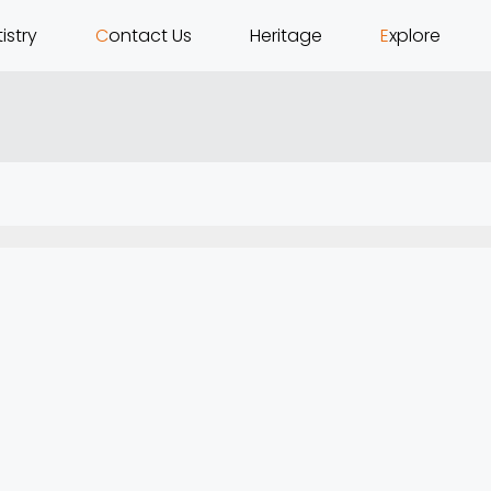
tistry
C
ontact Us
H
eritage
E
xplore