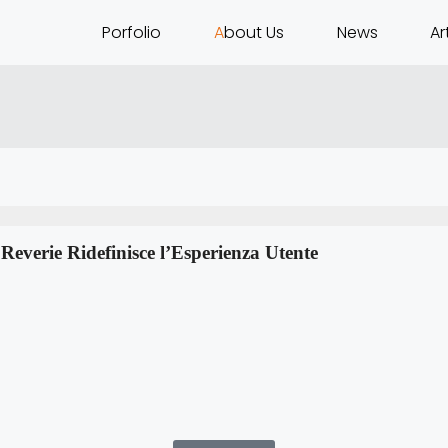
P
orfolio
A
bout Us
N
ews
A
r
everie Ridefinisce l’Esperienza Utente