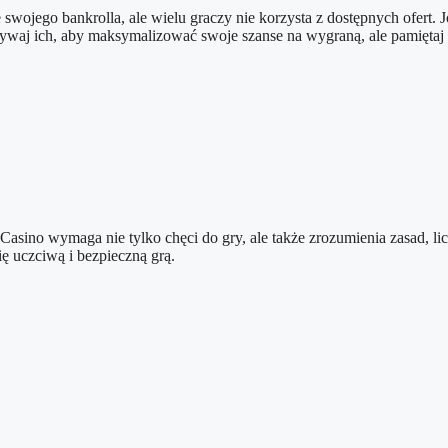
jego bankrolla, ale wielu graczy nie korzysta z dostępnych ofert. Jo
ywaj ich, aby maksymalizować swoje szanse na wygraną, ale pamiętaj
asino wymaga nie tylko chęci do gry, ale także zrozumienia zasad, li
ę uczciwą i bezpieczną grą.