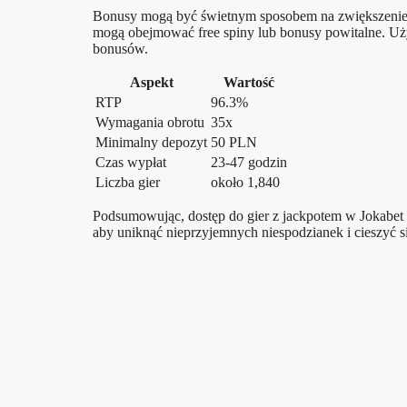
Bonusy mogą być świetnym sposobem na zwiększenie swo
mogą obejmować free spiny lub bonusy powitalne. Uż
bonusów.
Aspekt
Wartość
RTP
96.3%
Wymagania obrotu
35x
Minimalny depozyt
50 PLN
Czas wypłat
23-47 godzin
Liczba gier
około 1,840
Podsumowując, dostęp do gier z jackpotem w Jokabet C
aby uniknąć nieprzyjemnych niespodzianek i cieszyć si