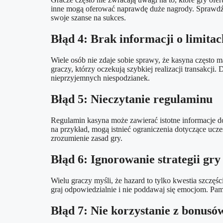
inne mogą oferować naprawdę duże nagrody. Sprawdź, i
swoje szanse na sukces.
Błąd 4: Brak informacji o limita
Wiele osób nie zdaje sobie sprawy, że kasyna często 
graczy, którzy oczekują szybkiej realizacji transakcj
nieprzyjemnych niespodzianek.
Błąd 5: Nieczytanie regulaminu
Regulamin kasyna może zawierać istotne informacje do
na przykład, mogą istnieć ograniczenia dotyczące ucz
zrozumienie zasad gry.
Błąd 6: Ignorowanie strategii gry
Wielu graczy myśli, że hazard to tylko kwestia szczęś
graj odpowiedzialnie i nie poddawaj się emocjom. Pami
Błąd 7: Nie korzystanie z bonusó