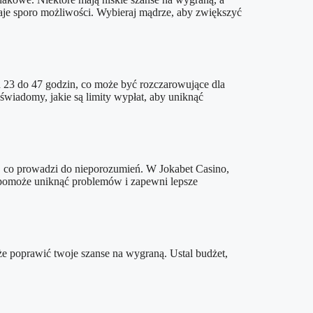
daje sporo możliwości. Wybieraj mądrze, aby zwiększyć
d 23 do 47 godzin, co może być rozczarowujące dla
 świadomy, jakie są limity wypłat, aby uniknąć
k, co prowadzi do nieporozumień. W Jokabet Casino,
u pomoże uniknąć problemów i zapewni lepsze
oże poprawić twoje szanse na wygraną. Ustal budżet,