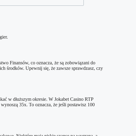
ier.
rstwo Finansów, co oznacza, że są zobowiązani do
woich środków. Upewnij się, że zawsze sprawdzasz, czy
yskać w dłuższym okresie. W Jokabet Casino RTP
 wynoszą 35x. To oznacza, że jeśli postawisz 100
dnakowe. Niektóre mają niskie szanse na wygraną, a