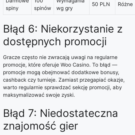
Darmowe
100
Wymagania
50 PLN
Różne
spiny
spinów
wg gry
Błąd 6: Niekorzystanie z
dostępnych promocji
Gracze często nie zwracają uwagi na regularne
promocje, które oferuje Woo Casino. To błąd —
promocje mogą obejmować dodatkowe bonusy,
cashback czy turnieje. Zamiast przegapiać okazje,
warto regularnie sprawdzać sekcję promocji, aby
maksymalizować swoje zyski.
Błąd 7: Niedostateczna
znajomość gier