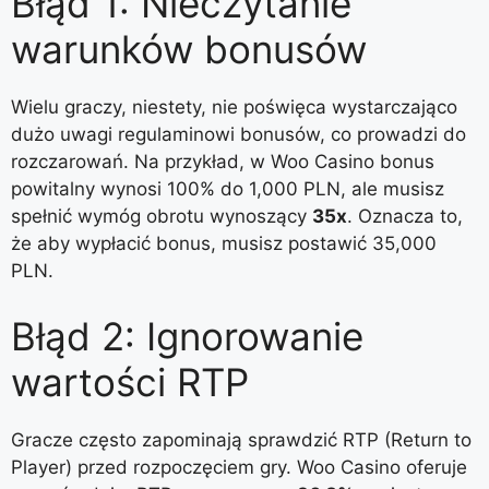
Błąd 1: Nieczytanie
warunków bonusów
Wielu graczy, niestety, nie poświęca wystarczająco
dużo uwagi regulaminowi bonusów, co prowadzi do
rozczarowań. Na przykład, w Woo Casino bonus
powitalny wynosi 100% do 1,000 PLN, ale musisz
spełnić wymóg obrotu wynoszący
35x
. Oznacza to,
że aby wypłacić bonus, musisz postawić 35,000
PLN.
Błąd 2: Ignorowanie
wartości RTP
Gracze często zapominają sprawdzić RTP (Return to
Player) przed rozpoczęciem gry. Woo Casino oferuje