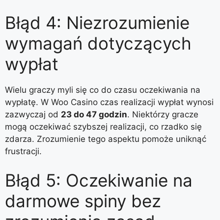
Błąd 4: Niezrozumienie
wymagań dotyczących
wypłat
Wielu graczy myli się co do czasu oczekiwania na
wypłatę. W Woo Casino czas realizacji wypłat wynosi
zazwyczaj od
23 do 47 godzin
. Niektórzy gracze
mogą oczekiwać szybszej realizacji, co rzadko się
zdarza. Zrozumienie tego aspektu pomoże uniknąć
frustracji.
Błąd 5: Oczekiwanie na
darmowe spiny bez