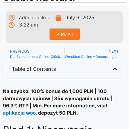
adminbackup
July 9, 2025
3:22 am
View All
PREVIOUS
NEXT
Die Evolution des Online-Glücksspiels: Innovationen, Regulierung und Zukunftsperspektiven
Wreckbet Casino – Recenzja gier stołowych
Table of Contents
Na szybko: 100% bonus do 1,000 PLN | 100
darmowych spinów | 35x wymagania obrotu |
96.3% RTP | Min. For more information, visit
aplikacja woo
. depozyt 50 PLN.