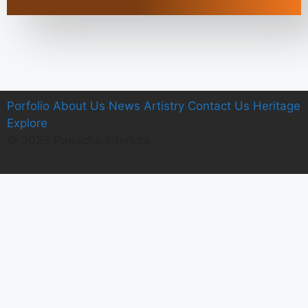
Porfolio
A
bout Us
News
Artistry
C
ontact Us
Heritage
E
xplore
© 2023 Panache Interiors