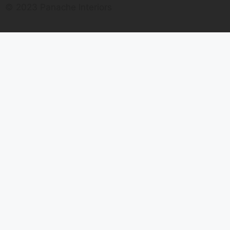
© 2023 Panache Interiors