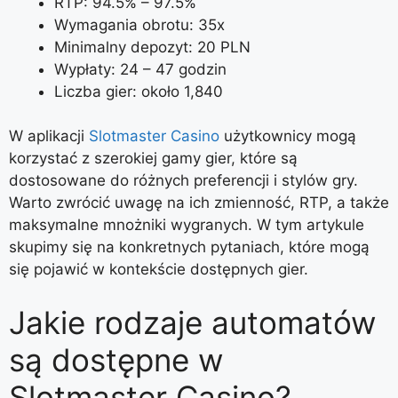
RTP: 94.5% – 97.5%
Wymagania obrotu: 35x
Minimalny depozyt: 20 PLN
Wypłaty: 24 – 47 godzin
Liczba gier: około 1,840
W aplikacji
Slotmaster Casino
użytkownicy mogą
korzystać z szerokiej gamy gier, które są
dostosowane do różnych preferencji i stylów gry.
Warto zwrócić uwagę na ich zmienność, RTP, a także
maksymalne mnożniki wygranych. W tym artykule
skupimy się na konkretnych pytaniach, które mogą
się pojawić w kontekście dostępnych gier.
Jakie rodzaje automatów
są dostępne w
Slotmaster Casino?