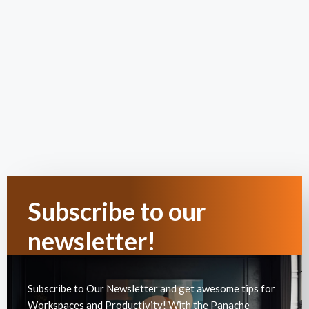
Subscribe to our
newsletter!
Subscribe to Our Newsletter and get awesome tips for
Workspaces and Productivity! With the Panache