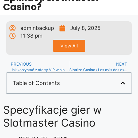
Casino?
adminbackup
July 8, 2025
11:38 pm
View All
PREVIOUS
NEXT
Jak korzystać z oferty VIP w slotmonster casino?
Slotrize Casino : Les avis des experts en jeux d’argent
Table of Contents
Specyfikacje gier w
Slotmaster Casino