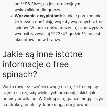
on **96.3%**, co jest atrakcyjnym
wskaźnikiem dla graczy.
Wyzwanie z wypłatami:
Istnieje przekonanie,
że kasyna opóźniają wypłaty wygranych z free
spinów. W moim doświadczeniu, czas wypłaty
wynosił zazwyczaj **23-47 godzin**, co jest
akceptowalne w branży.
Jakie są inne istotne
informacje o free
spinach?
Warto również zwrócić uwagę na to, że free spiny
często są częścią większych promocji, takich jak
bonusy powitalne. W Goldspinia, gracze mogą liczyć
na atrakcyjne oferty, które mogą obejmować