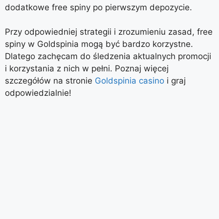
dodatkowe free spiny po pierwszym depozycie.
Przy odpowiedniej strategii i zrozumieniu zasad, free
spiny w Goldspinia mogą być bardzo korzystne.
Dlatego zachęcam do śledzenia aktualnych promocji
i korzystania z nich w pełni. Poznaj więcej
szczegółów na stronie
Goldspinia casino
i graj
odpowiedzialnie!