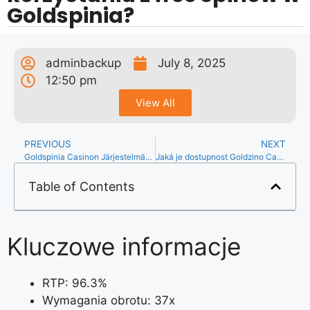
Goldspinia?
adminbackup
July 8, 2025
12:50 pm
View All
PREVIOUS
NEXT
Goldspinia Casinon Järjestelmät: Minkälaiset Ne Ovat?
Jaká je dostupnost Goldzino Casina v Českém jazyce?
Table of Contents
Kluczowe informacje
RTP: 96.3%
Wymagania obrotu: 37x