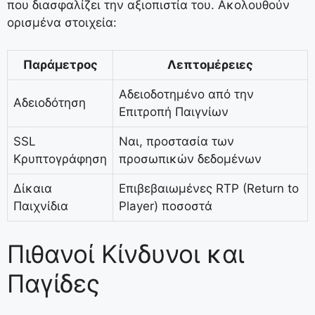
που διασφαλίζει την αξιοπιστία του. Ακολουθούν
ορισμένα στοιχεία:
Παράμετρος
Λεπτομέρειες
Αδειοδοτημένο από την
Αδειοδότηση
Επιτροπή Παιγνίων
SSL
Ναι, προστασία των
Κρυπτογράφηση
προσωπικών δεδομένων
Δίκαια
Επιβεβαιωμένες RTP (Return to
Παιχνίδια
Player) ποσοστά
Πιθανοί Κίνδυνοι και
Παγίδες