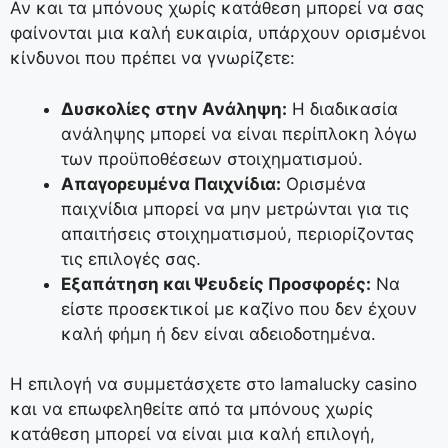
Αν και τα μπόνους χωρίς κατάθεση μπορεί να σας
φαίνονται μια καλή ευκαιρία, υπάρχουν ορισμένοι
κίνδυνοι που πρέπει να γνωρίζετε:
Δυσκολίες στην Ανάληψη:
Η διαδικασία
ανάληψης μπορεί να είναι περίπλοκη λόγω
των προϋποθέσεων στοιχηματισμού.
Απαγορευμένα Παιχνίδια:
Ορισμένα
παιχνίδια μπορεί να μην μετρώνται για τις
απαιτήσεις στοιχηματισμού, περιορίζοντας
τις επιλογές σας.
Εξαπάτηση και Ψευδείς Προσφορές:
Να
είστε προσεκτικοί με καζίνο που δεν έχουν
καλή φήμη ή δεν είναι αδειοδοτημένα.
Η επιλογή να συμμετάσχετε στο lamalucky casino
και να επωφεληθείτε από τα μπόνους χωρίς
κατάθεση μπορεί να είναι μια καλή επιλογή,