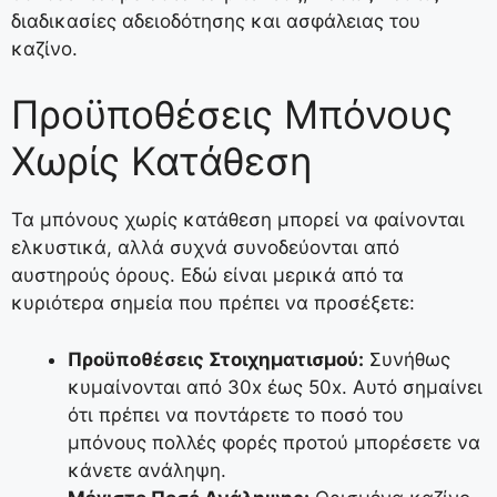
διαδικασίες αδειοδότησης και ασφάλειας του
καζίνο.
Προϋποθέσεις Μπόνους
Χωρίς Κατάθεση
Τα μπόνους χωρίς κατάθεση μπορεί να φαίνονται
ελκυστικά, αλλά συχνά συνοδεύονται από
αυστηρούς όρους. Εδώ είναι μερικά από τα
κυριότερα σημεία που πρέπει να προσέξετε:
Προϋποθέσεις Στοιχηματισμού:
Συνήθως
κυμαίνονται από 30x έως 50x. Αυτό σημαίνει
ότι πρέπει να ποντάρετε το ποσό του
μπόνους πολλές φορές προτού μπορέσετε να
κάνετε ανάληψη.