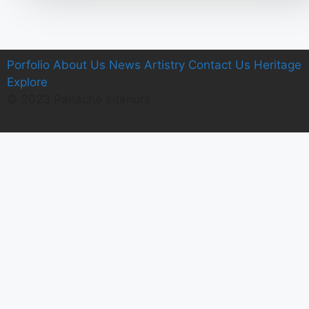
Porfolio
A
bout Us
News
Artistry
C
ontact Us
Heritage
E
xplore
© 2023 Panache Interiors