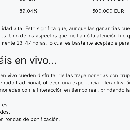
89.04%
500,000 EUR
ilidad alta. Esto significa que, aunque las ganancias p
s. Uno de los aspectos que me llamó la atención fue qu
mente 23-47 horas, lo cual es bastante aceptable para 
áis en vivo…
a en vivo pueden disfrutar de las tragamonedas con crup
ntido tradicional, ofrecen una experiencia interactiva
onedas con la interacción en tiempo real, brindando la
res.
ados.
en rondas de bonificación.