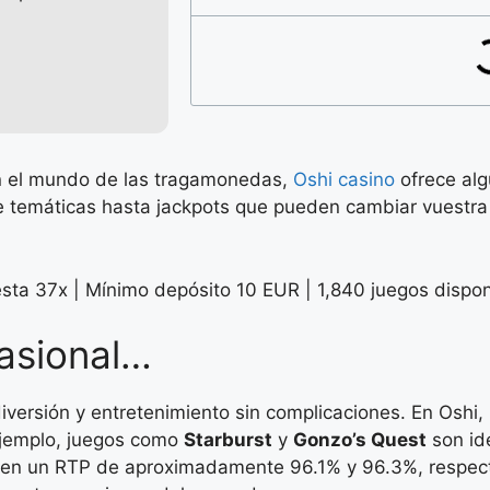
n el mundo de las tragamonedas,
Oshi casino
ofrece alg
 temáticas hasta jackpots que pueden cambiar vuestra 
ta 37x | Mínimo depósito 10 EUR | 1,840 juegos dispon
casional…
iversión y entretenimiento sin complicaciones. En Oshi
ejemplo, juegos como
Starburst
y
Gonzo’s Quest
son ide
ienen un RTP de aproximadamente 96.1% y 96.3%, respecti