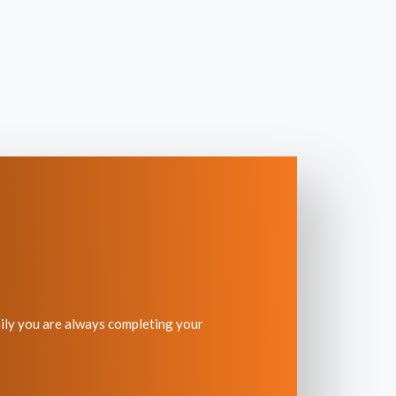
ily you are always completing your