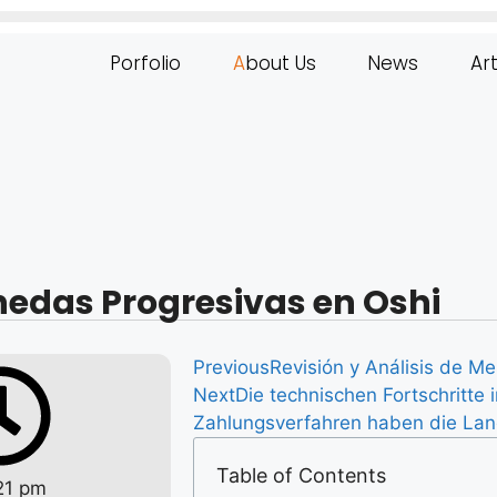
P
orfolio
A
bout Us
N
ews
A
r
edas Progresivas en Oshi
Previous
Revisión y Análisis de M
Next
Die technischen Fortschritte 
Zahlungsverfahren haben die Lan
Table of Contents
21 pm