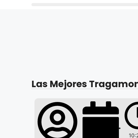
Las Mejores Tragamon
10: