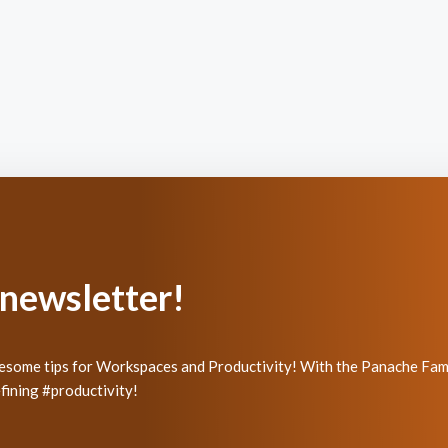
 newsletter!
esome tips for Workspaces and Productivity! With the Panache Fam
efining #productivity!