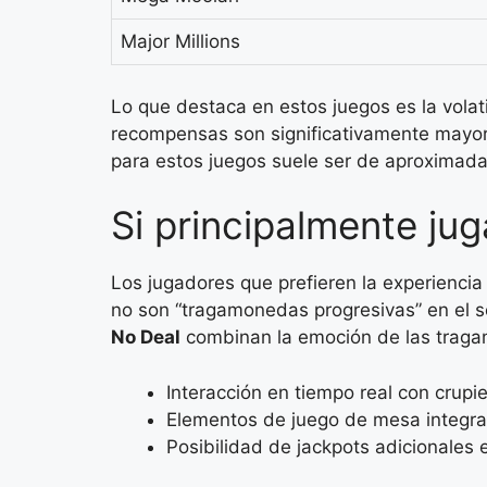
Major Millions
Lo que destaca en estos juegos es la volat
recompensas son significativamente mayore
para estos juegos suele ser de aproximada
Si principalmente jug
Los jugadores que prefieren la experienci
no son “tragamonedas progresivas” en el se
No Deal
combinan la emoción de las tragam
Interacción en tiempo real con crupie
Elementos de juego de mesa integr
Posibilidad de jackpots adicionales 