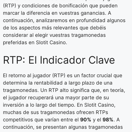
(RTP) y condiciones de bonificación que pueden
marcar la diferencia en vuestras ganancias. A
continuación, analizaremos en profundidad algunos
de los aspectos más relevantes que debéis
considerar al elegir vuestras tragamonedas
preferidas en Slotit Casino.
RTP: El Indicador Clave
El retorno al jugador (RTP) es un factor crucial que
determina la rentabilidad a largo plazo de una
tragamonedas. Un RTP alto significa que, en teoría,
el jugador recuperará una mayor parte de su
inversión a lo largo del tiempo. En Slotit Casino,
muchas de sus tragamonedas ofrecen RTPs
competitivos que varían entre el
90%
y el
98%
. A
continuación, se presentan algunas tragamonedas