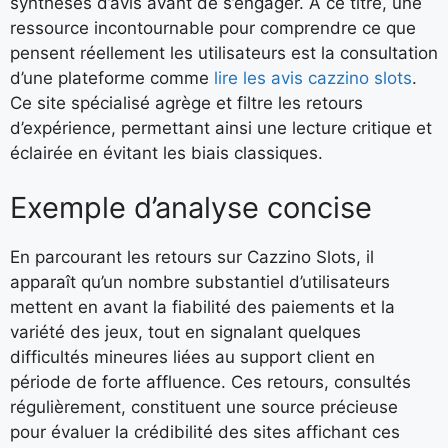
synthèses d’avis avant de s’engager. À ce titre, une
ressource incontournable pour comprendre ce que
pensent réellement les utilisateurs est la consultation
d’une plateforme comme
lire les avis cazzino slots
.
Ce site spécialisé agrège et filtre les retours
d’expérience, permettant ainsi une lecture critique et
éclairée en évitant les biais classiques.
Exemple d’analyse concise
En parcourant les retours sur Cazzino Slots, il
apparaît qu’un nombre substantiel d’utilisateurs
mettent en avant la fiabilité des paiements et la
variété des jeux, tout en signalant quelques
difficultés mineures liées au support client en
période de forte affluence. Ces retours, consultés
régulièrement, constituent une source précieuse
pour évaluer la crédibilité des sites affichant ces