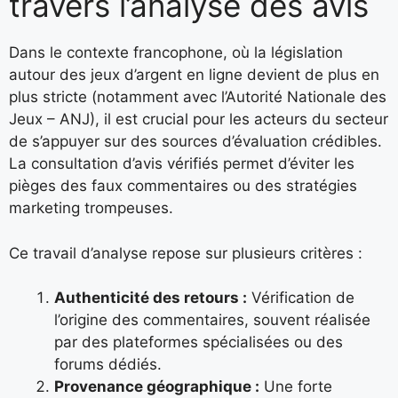
travers l’analyse des avis
Dans le contexte francophone, où la législation
autour des jeux d’argent en ligne devient de plus en
plus stricte (notamment avec l’Autorité Nationale des
Jeux – ANJ), il est crucial pour les acteurs du secteur
de s’appuyer sur des sources d’évaluation crédibles.
La consultation d’avis vérifiés permet d’éviter les
pièges des faux commentaires ou des stratégies
marketing trompeuses.
Ce travail d’analyse repose sur plusieurs critères :
Authenticité des retours :
Vérification de
l’origine des commentaires, souvent réalisée
par des plateformes spécialisées ou des
forums dédiés.
Provenance géographique :
Une forte