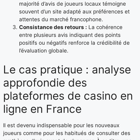
majorité d’avis de joueurs locaux témoigne
souvent d’un site adapté aux préférences et
attentes du marché francophone.
Consistance des retours :
La cohérence
entre plusieurs avis indiquant des points
positifs ou négatifs renforce la crédibilité de
l’évaluation globale.
Le cas pratique : analyse
approfondie des
plateformes de casino en
ligne en France
Il est devenu indispensable pour les nouveaux
joueurs comme pour les habitués de consulter des