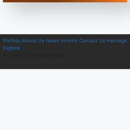
Porfolio
A
bout Us
News
Artistry
C
ontact Us
Heritage
E
xplore
© 2023 Panache Interiors