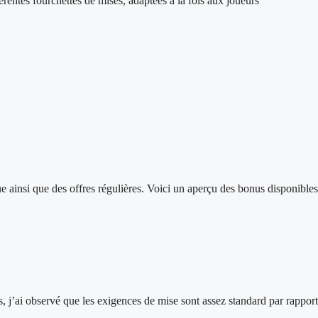
rentes fourchettes de mises, adaptées à la fois aux joueurs
 ainsi que des offres régulières. Voici un aperçu des bonus disponibles
s, j’ai observé que les exigences de mise sont assez standard par rapport