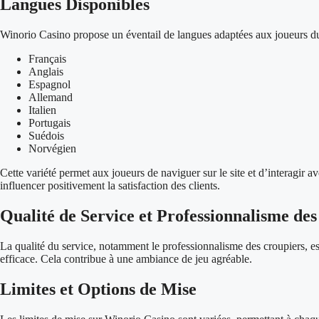
Langues Disponibles
Winorio Casino propose un éventail de langues adaptées aux joueurs du
Français
Anglais
Espagnol
Allemand
Italien
Portugais
Suédois
Norvégien
Cette variété permet aux joueurs de naviguer sur le site et d’interagir a
influencer positivement la satisfaction des clients.
Qualité de Service et Professionnalisme de
La qualité du service, notamment le professionnalisme des croupiers, es
efficace. Cela contribue à une ambiance de jeu agréable.
Limites et Options de Mise