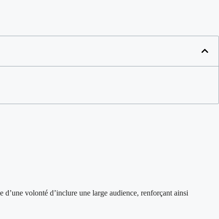
e d’une volonté d’inclure une large audience, renforçant ainsi