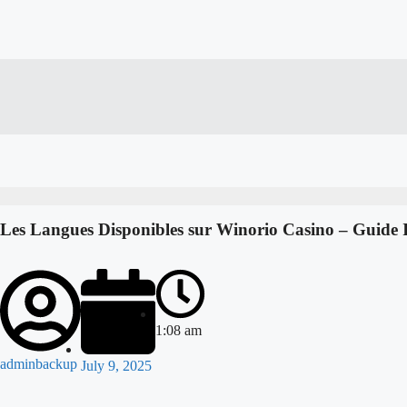
Les Langues Disponibles sur Winorio Casino – Guide I
1:08 am
adminbackup
July 9, 2025