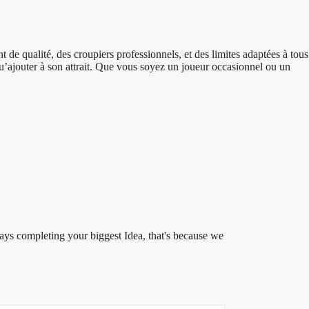
de qualité, des croupiers professionnels, et des limites adaptées à tous
t qu’ajouter à son attrait. Que vous soyez un joueur occasionnel ou un
ys completing your biggest Idea, that's because we