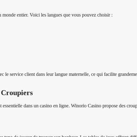
 monde entier. Voici les langues que vous pouvez choisir :
vec le service client dans leur langue maternelle, ce qui facilite grandem
s Croupiers
t essentielle dans un casino en ligne. Winorio Casino propose des croupi