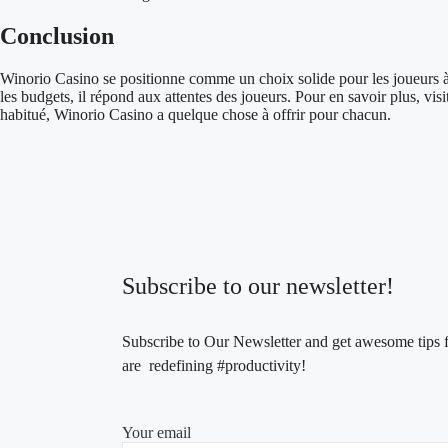
Conclusion
Winorio Casino se positionne comme un choix solide pour les joueurs à l
les budgets, il répond aux attentes des joueurs. Pour en savoir plus, vis
habitué, Winorio Casino a quelque chose à offrir pour chacun.
Subscribe to our newsletter!
Subscribe to Our Newsletter and get awesome tips 
are redefining #productivity!
Your email