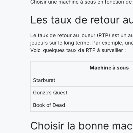
Choisir une machine à sous en fonction de 
Les taux de retour a
Le taux de retour au joueur (RTP) est un a
joueurs sur le long terme. Par exemple, 
Voici quelques taux de RTP à surveiller :
Machine à sous
Starburst
Gonzo’s Quest
Book of Dead
Choisir la bonne mac