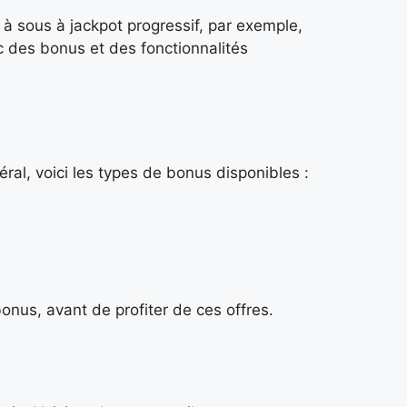
 à sous à jackpot progressif, par exemple,
ec des bonus et des fonctionnalités
ral, voici les types de bonus disponibles :
nus, avant de profiter de ces offres.