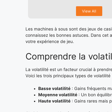
View All
Les machines à sous sont des jeux de casin
connaissez les bonnes astuces. Dans cet ar
votre expérience de jeu.
Comprendre la volati
La volatilité est un facteur crucial à prend
Voici les trois principaux types de volatilité 
Basse volatilité
: Gains fréquents mai
Moyenne volatilité
: Un bon équilibr
Haute volatilité
: Gains rares mais p