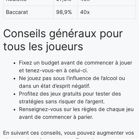
Baccarat
98,9%
40x
Conseils généraux pour
tous les joueurs
Fixez un budget avant de commencer à jouer
et tenez-vous-en à celui-ci.
Ne jouez pas sous l’influence de l’alcool ou
dans un état d’esprit négatif.
Profitez des jeux gratuits pour tester des
stratégies sans risquer de l’argent.
Renseignez-vous sur les règles de chaque jeu
avant de commencer à parier.
En suivant ces conseils, vous pouvez augmenter vos