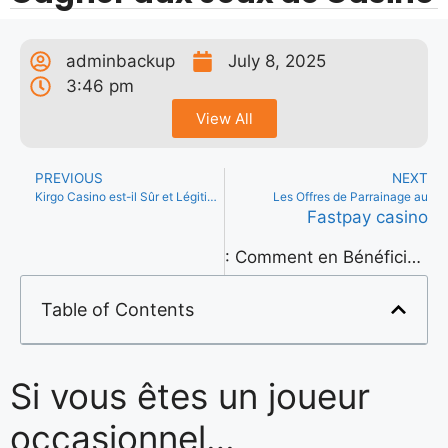
adminbackup
July 8, 2025
3:46 pm
View All
PREVIOUS
NEXT
Kirgo Casino est-il Sûr et Légitime ?
Les Offres de Parrainage au
Fastpay casino
: Comment en Bénéficier
Table of Contents
Si vous êtes un joueur
occasionnel…