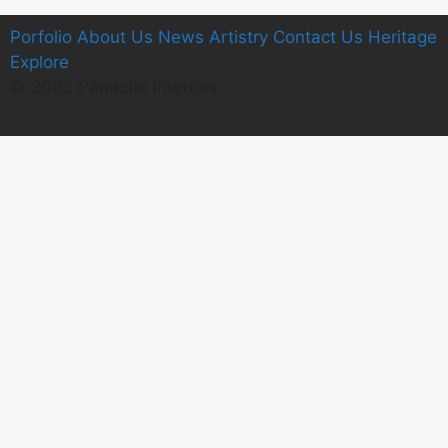
Porfolio
A
bout Us
News
Artistry
C
ontact Us
Heritage
E
xplore
© 2023 Panache Interiors