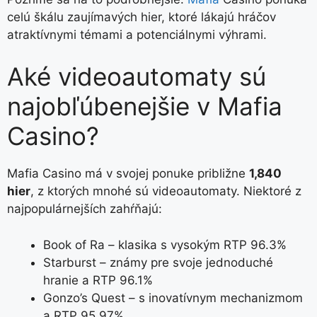
celú škálu zaujímavých hier, ktoré lákajú hráčov
atraktívnymi témami a potenciálnymi výhrami.
Aké videoautomaty sú
najobľúbenejšie v Mafia
Casino?
Mafia Casino má v svojej ponuke približne
1,840
hier
, z ktorých mnohé sú videoautomaty. Niektoré z
najpopulárnejších zahŕňajú:
Book of Ra – klasika s vysokým RTP 96.3%
Starburst – známy pre svoje jednoduché
hranie a RTP 96.1%
Gonzo’s Quest – s inovatívnym mechanizmom
a RTP 95.97%