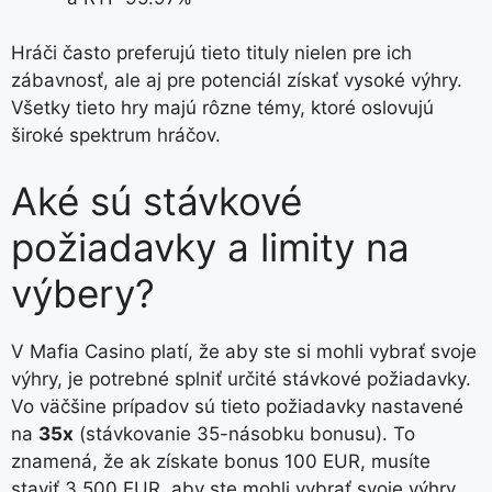
Hráči často preferujú tieto tituly nielen pre ich
zábavnosť, ale aj pre potenciál získať vysoké výhry.
Všetky tieto hry majú rôzne témy, ktoré oslovujú
široké spektrum hráčov.
Aké sú stávkové
požiadavky a limity na
výbery?
V Mafia Casino platí, že aby ste si mohli vybrať svoje
výhry, je potrebné splniť určité stávkové požiadavky.
Vo väčšine prípadov sú tieto požiadavky nastavené
na
35x
(stávkovanie 35-násobku bonusu). To
znamená, že ak získate bonus 100 EUR, musíte
staviť 3,500 EUR, aby ste mohli vybrať svoje výhry.