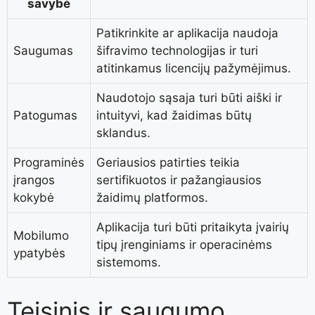
savybė
Patikrinkite ar aplikacija naudoja
Saugumas
šifravimo technologijas ir turi
atitinkamus licencijų pažymėjimus.
Naudotojo sąsaja turi būti aiški ir
Patogumas
intuityvi, kad žaidimas būtų
sklandus.
Programinės
Geriausios patirties teikia
įrangos
sertifikuotos ir pažangiausios
kokybė
žaidimų platformos.
Aplikacija turi būti pritaikyta įvairių
Mobilumo
tipų įrenginiams ir operacinėms
ypatybės
sistemoms.
Teisinis ir saugumo