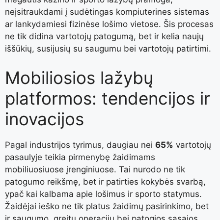
neįsitraukdami į sudėtingas kompiuterines sistemas
ar lankydamiesi fizinėse lošimo vietose. Šis procesas
ne tik didina vartotojų patogumą, bet ir kelia naujų
iššūkių, susijusių su saugumu bei vartotojų patirtimi.
Mobiliosios lažybų
platformos: tendencijos ir
inovacijos
Pagal industrijos tyrimus, daugiau nei
65%
vartotojų
pasaulyje teikia pirmenybę žaidimams
mobiliuosiuose įrenginiuose. Tai nurodo ne tik
patogumo reikšmę, bet ir patirties kokybės svarbą,
ypač kai kalbama apie lošimus ir sporto statymus.
Žaidėjai ieško ne tik platus žaidimų pasirinkimo, bet
ir saugumo, greitų operacijų bei patogios sąsajos.