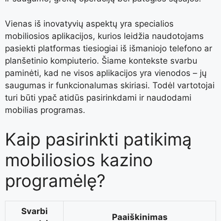
Vienas iš inovatyvių aspektų yra specialios
mobiliosios aplikacijos, kurios leidžia naudotojams
pasiekti platformas tiesiogiai iš išmaniojo telefono ar
planšetinio kompiuterio. Šiame kontekste svarbu
paminėti, kad ne visos aplikacijos yra vienodos – jų
saugumas ir funkcionalumas skiriasi. Todėl vartotojai
turi būti ypač atidūs pasirinkdami ir naudodami
mobilias programas.
Kaip pasirinkti patikimą
mobiliosios kazino
programėlę?
Svarbi
Paaiškinimas