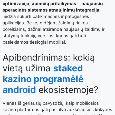
optimizacija
,
apimčių pritaikymas
ir
naujausių
operacinės sistemos atnaujinimų integracija
,
leidžia sukurti patikimesnes ir patogesnes
aplikacijas. Be to, didėjant žaidimų rinkos
poreikiams, dažnai atsiranda naujausių žaidimų ir
statymų funkcijų versijos, kurios gali būti
pasiekiamos tiesiogiai mobiliai.
Apibendrinimas: kokią
vietą užima
staked
kazino programėlė
android
ekosistemoje?
Vienas iš geriausių pavyzdžių, kaip mobiliosios
kazino platformos gali pasiūlyti aukščiausios kokybės