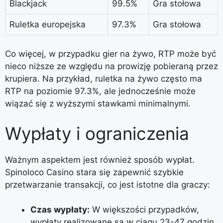
Blackjack
99.5%
Gra stołowa
Ruletka europejska
97.3%
Gra stołowa
Co więcej, w przypadku gier na żywo, RTP może być
nieco niższe ze względu na prowizję pobieraną przez
krupiera. Na przykład, ruletka na żywo często ma
RTP na poziomie 97.3%, ale jednocześnie może
wiązać się z wyższymi stawkami minimalnymi.
Wypłaty i ograniczenia
Ważnym aspektem jest również sposób wypłat.
Spinoloco Casino stara się zapewnić szybkie
przetwarzanie transakcji, co jest istotne dla graczy:
Czas wypłaty:
W większości przypadków,
wypłaty realizowane są w ciągu 23-47 godzin.