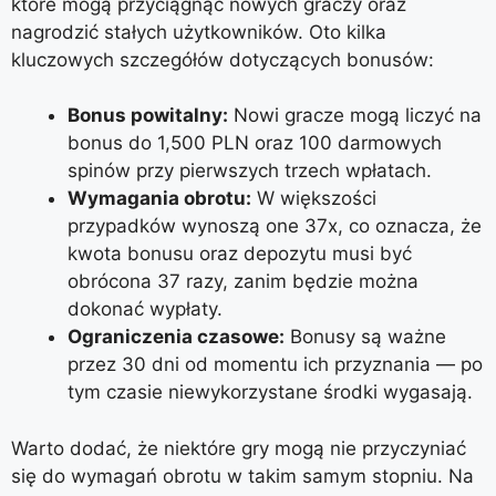
które mogą przyciągnąć nowych graczy oraz
nagrodzić stałych użytkowników. Oto kilka
kluczowych szczegółów dotyczących bonusów:
Bonus powitalny:
Nowi gracze mogą liczyć na
bonus do 1,500 PLN oraz 100 darmowych
spinów przy pierwszych trzech wpłatach.
Wymagania obrotu:
W większości
przypadków wynoszą one 37x, co oznacza, że
kwota bonusu oraz depozytu musi być
obrócona 37 razy, zanim będzie można
dokonać wypłaty.
Ograniczenia czasowe:
Bonusy są ważne
przez 30 dni od momentu ich przyznania — po
tym czasie niewykorzystane środki wygasają.
Warto dodać, że niektóre gry mogą nie przyczyniać
się do wymagań obrotu w takim samym stopniu. Na