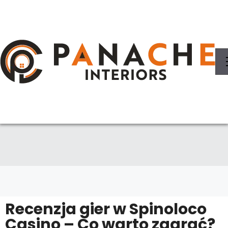
Recenzja gier w Spinoloco
Casino – Co warto zagrać?