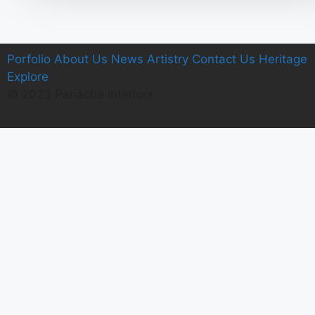
Porfolio
A
bout Us
News
Artistry
C
ontact Us
Heritage
E
xplore
© 2023 Panache Interiors