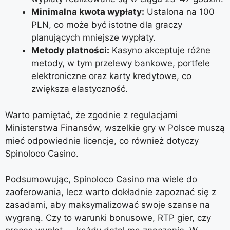
Minimalna kwota wypłaty:
Ustalona na 100
PLN, co może być istotne dla graczy
planujących mniejsze wypłaty.
Metody płatności:
Kasyno akceptuje różne
metody, w tym przelewy bankowe, portfele
elektroniczne oraz karty kredytowe, co
zwiększa elastyczność.
Warto pamiętać, że zgodnie z regulacjami
Ministerstwa Finansów, wszelkie gry w Polsce muszą
mieć odpowiednie licencje, co również dotyczy
Spinoloco Casino.
Podsumowując, Spinoloco Casino ma wiele do
zaoferowania, lecz warto dokładnie zapoznać się z
zasadami, aby maksymalizować swoje szanse na
wygraną. Czy to warunki bonusowe, RTP gier, czy