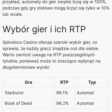
przykład, automaty do gier zwykle liczą się w 100%,
podczas gdy gry stołowe mogą liczyć się tylko w 10%
lub wcale.
Wybór gier i ich RTP
Spinoloco Casino oferuje szeroki wybór gier, co
sprawia, że każdy gracz znajdzie coś dla siebie.
Warto zwrócić uwagę na RTP poszczególnych
tytułów, ponieważ może to znacząco wpłynąć na
długoterminowe wyniki:
Gra
RTP
Typ
Starburst
96.1%
Automat
Book of Dead
96.2%
Automat