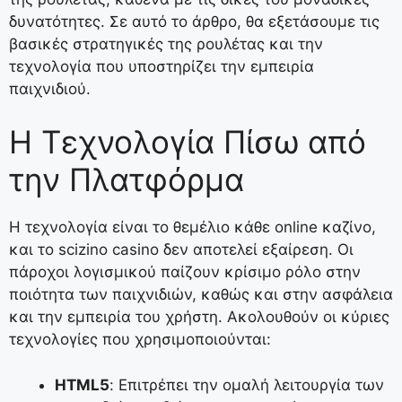
δυνατότητες. Σε αυτό το άρθρο, θα εξετάσουμε τις
βασικές στρατηγικές της ρουλέτας και την
τεχνολογία που υποστηρίζει την εμπειρία
παιχνιδιού.
Η Τεχνολογία Πίσω από
την Πλατφόρμα
Η τεχνολογία είναι το θεμέλιο κάθε online καζίνο,
και το scizino casino δεν αποτελεί εξαίρεση. Οι
πάροχοι λογισμικού παίζουν κρίσιμο ρόλο στην
ποιότητα των παιχνιδιών, καθώς και στην ασφάλεια
και την εμπειρία του χρήστη. Ακολουθούν οι κύριες
τεχνολογίες που χρησιμοποιούνται:
HTML5
: Επιτρέπει την ομαλή λειτουργία των