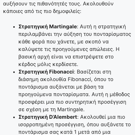
αυξήσουν τις πιθανότητές τους. Ακολουθούν
κάποιες από τις πιο δημοφιλείς:
Στρατηγική Martingale
: Αυτή η στρατηγική
περιλαμβάνει την αύξηση του πονταρίσματος
κάθε φορά που χάνετε, με σκοπό να
καλύψετε τις προηγούμενες απώλειες. Η
βασική αρχή είναι να επιστρέψετε στο
κέρδος μόλις κερδίσετε.
Στρατηγική Fibonacci
: Βασίζεται στη
διάσημη ακολουθία Fibonacci, όπου το
ποντάρισμα αυξάνεται με βάση τα
προηγούμενα πονταρίσματα. Αυτή η μέθοδος
προσφέρει μια πιο συντηρητική προσέγγιση
σε σχέση με τη Martingale.
Στρατηγική D’Alembert
: Ακολουθεί μια πιο
ισορροπημένη προσέγγιση, όπου αυξάνετε το
ποντάρισμα σας κατά 1 μετά από μια