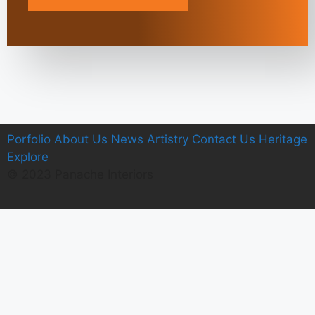
Porfolio
A
bout Us
News
Artistry
C
ontact Us
Heritage
E
xplore
© 2023 Panache Interiors