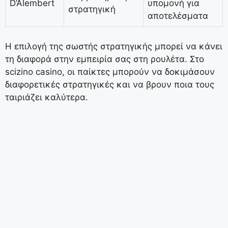
D’Alembert
υπομονή για
στρατηγική
αποτελέσματα
Η επιλογή της σωστής στρατηγικής μπορεί να κάνει
τη διαφορά στην εμπειρία σας στη ρουλέτα. Στο
scizino casino, οι παίκτες μπορούν να δοκιμάσουν
διαφορετικές στρατηγικές και να βρουν ποια τους
ταιριάζει καλύτερα.