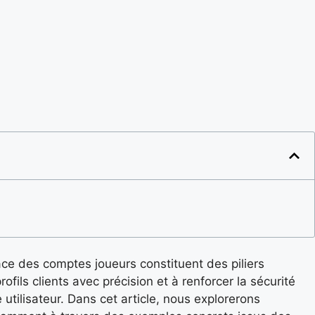
icace des comptes joueurs constituent des piliers
ofils clients avec précision et à renforcer la sécurité
utilisateur. Dans cet article, nous explorerons