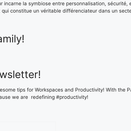
incarne la symbiose entre personnalisation, sécurité, et
 et qui constitue un véritable différenciateur dans un sec
mily!
wsletter!
esome tips for Workspaces and Productivity! With the 
cause we are redefining #productivity!