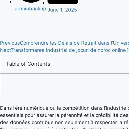
adminbackup
June 1, 2025
Previous
Comprendre les Délais de Retrait dans l’Univer
Next
Transformarea industriei de jocuri de noroc online în
Table of Contents
Dans l’ère numérique où la compétition dans l’industrie d
essentiels pour assurer la pérennité et la crédibilité des
des données contribue non seulement à respecter la régl