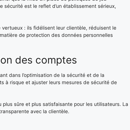
e sécurité est le reflet d’un établissement sérieux,
ertueux : ils fidélisent leur clientèle, réduisent le
 matière de protection des données personnelles
tion des comptes
ant dans l’optimisation de la sécurité et de la
s à risque et ajuster leurs mesures de sécurité de
s sûre et plus satisfaisante pour les utilisateurs. La
ransparente avec la clientèle.