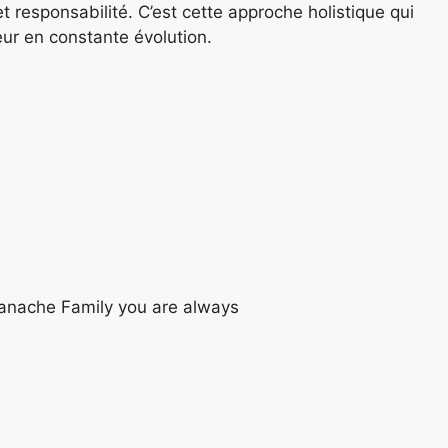
 responsabilité. C’est cette approche holistique qui
teur en constante évolution.
Panache Family you are always