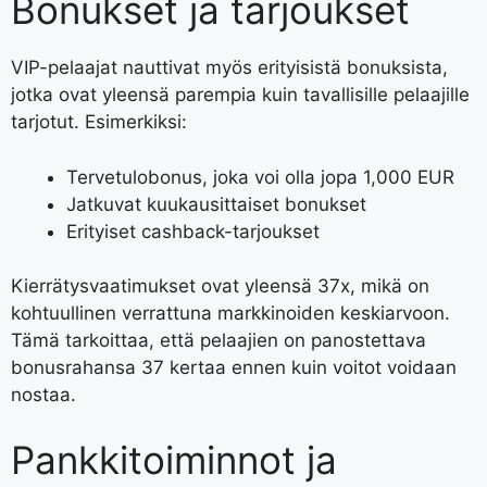
Bonukset ja tarjoukset
VIP-pelaajat nauttivat myös erityisistä bonuksista,
jotka ovat yleensä parempia kuin tavallisille pelaajille
tarjotut. Esimerkiksi:
Tervetulobonus, joka voi olla jopa 1,000 EUR
Jatkuvat kuukausittaiset bonukset
Erityiset cashback-tarjoukset
Kierrätysvaatimukset ovat yleensä 37x, mikä on
kohtuullinen verrattuna markkinoiden keskiarvoon.
Tämä tarkoittaa, että pelaajien on panostettava
bonusrahansa 37 kertaa ennen kuin voitot voidaan
nostaa.
Pankkitoiminnot ja