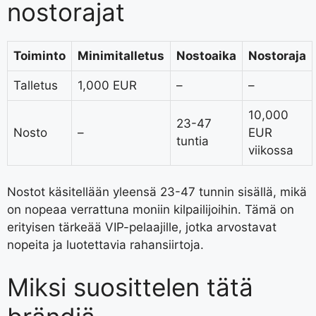
nostorajat
Toiminto
Minimitalletus
Nostoaika
Nostoraja
Talletus
1,000 EUR
–
–
10,000
23-47
Nosto
–
EUR
tuntia
viikossa
Nostot käsitellään yleensä 23-47 tunnin sisällä, mikä
on nopeaa verrattuna moniin kilpailijoihin. Tämä on
erityisen tärkeää VIP-pelaajille, jotka arvostavat
nopeita ja luotettavia rahansiirtoja.
Miksi suosittelen tätä