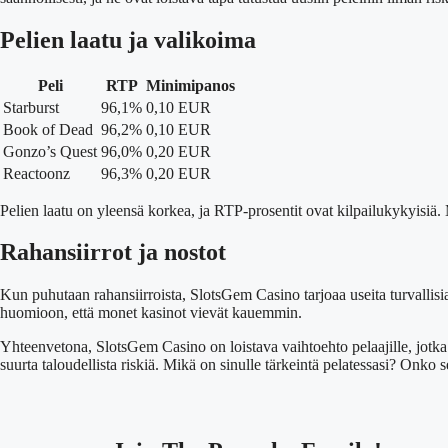
Pelien laatu ja valikoima
Peli
RTP
Minimipanos
Starburst
96,1%
0,10 EUR
Book of Dead
96,2%
0,10 EUR
Gonzo’s Quest
96,0%
0,20 EUR
Reactoonz
96,3%
0,20 EUR
Pelien laatu on yleensä korkea, ja RTP-prosentit ovat kilpailukykyisiä. M
Rahansiirrot ja nostot
Kun puhutaan rahansiirroista, SlotsGem Casino tarjoaa useita turvallisia
huomioon, että monet kasinot vievät kauemmin.
Yhteenvetona, SlotsGem Casino on loistava vaihtoehto pelaajille, jotka et
suurta taloudellista riskiä. Mikä on sinulle tärkeintä pelatessasi? Onko