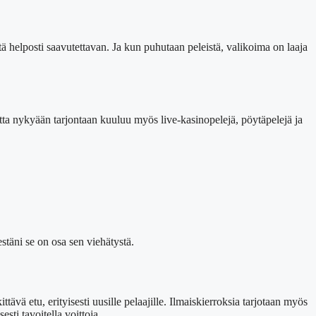
itä helposti saavutettavan. Ja kun puhutaan peleistä, valikoima on laaja
tta nykyään tarjontaan kuuluu myös live-kasinopelejä, pöytäpelejä ja
stäni se on osa sen viehätystä.
ttävä etu, erityisesti uusille pelaajille. Ilmaiskierroksia tarjotaan myös
sesti tavoitella voittoja.