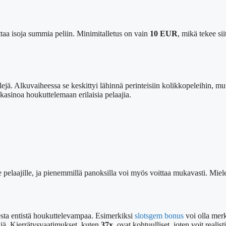
ttaa isoja summia peliin. Minimitalletus on vain
10 EUR
, mikä tekee si
jä. Alkuvaiheessa se keskittyi lähinnä perinteisiin kolikkopeleihin, mu
 kasinoa houkuttelemaan erilaisia pelaajia.
pelaajille, ja pienemmillä panoksilla voi myös voittaa mukavasti. Miele
esta entistä houkuttelevampaa. Esimerkiksi
slotsgem bonus
voi olla merki
iskiä. Kierrätysvaatimukset, kuten
37x
, ovat kohtuulliset, joten voit realisti