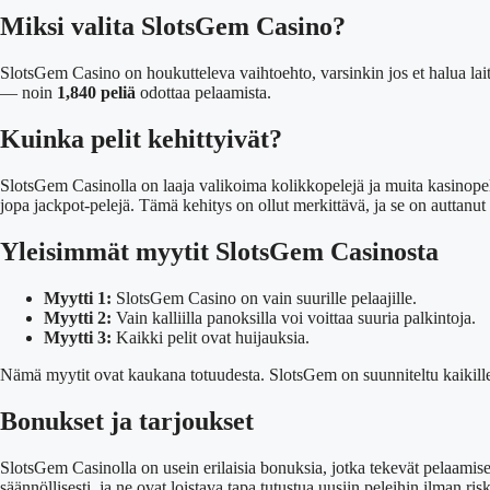
Miksi valita SlotsGem Casino?
SlotsGem Casino on houkutteleva vaihtoehto, varsinkin jos et halua lai
— noin
1,840 peliä
odottaa pelaamista.
Kuinka pelit kehittyivät?
SlotsGem Casinolla on laaja valikoima kolikkopelejä ja muita kasinopele
jopa jackpot-pelejä. Tämä kehitys on ollut merkittävä, ja se on auttanut
Yleisimmät myytit SlotsGem Casinosta
Myytti 1:
SlotsGem Casino on vain suurille pelaajille.
Myytti 2:
Vain kalliilla panoksilla voi voittaa suuria palkintoja.
Myytti 3:
Kaikki pelit ovat huijauksia.
Nämä myytit ovat kaukana totuudesta. SlotsGem on suunniteltu kaikille 
Bonukset ja tarjoukset
SlotsGem Casinolla on usein erilaisia bonuksia, jotka tekevät pelaamis
säännöllisesti, ja ne ovat loistava tapa tutustua uusiin peleihin ilman r