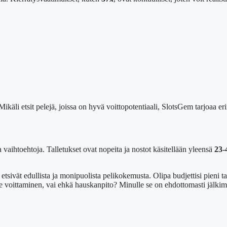
ikäli etsit pelejä, joissa on hyvä voittopotentiaali, SlotsGem tarjoaa er
 vaihtoehtoja. Talletukset ovat nopeita ja nostot käsitellään yleensä
23-
sivät edullista ja monipuolista pelikokemusta. Olipa budjettisi pieni tai 
 se voittaminen, vai ehkä hauskanpito? Minulle se on ehdottomasti jälkimm