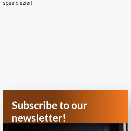
speelplezier!
Subscribe to our
newsletter!