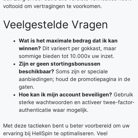
voltooid om vertragingen te voorkomen.
Veelgestelde Vragen
Wat is het maximale bedrag dat ik kan
winnen?
Dit varieert per gokkast, maar
sommige bieden tot 10.000x uw inzet.
Zijn er geen stortingsbonussen
beschikbaar?
Soms zijn er speciale
aanbiedingen; houd de promotiepagina in de
gaten.
Hoe kan ik mijn account beveiligen?
Gebruik
sterke wachtwoorden en activeer twee-factor-
authenticatie waar mogelijk.
Met deze tactieken bent u beter voorbereid om uw
ervaring bij HellSpin te optimaliseren. Veel