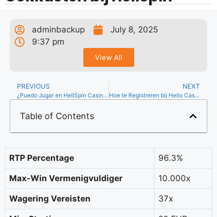
adminbackup
July 8, 2025
9:37 pm
View All
PREVIOUS
NEXT
¿Puedo Jugar en HellSpin Casino desde mi Móvil?
Hoe te Registreren bij Hello Casino
Table of Contents
RTP Percentage
96.3%
Max-Win Vermenigvuldiger
10.000x
Wagering Vereisten
37x