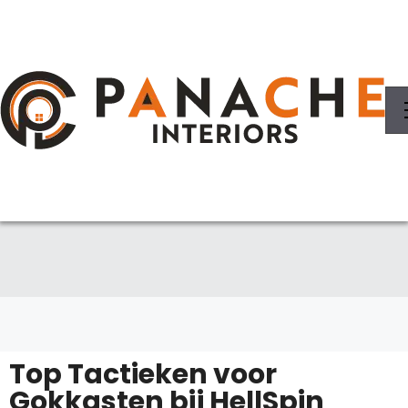
Top Tactieken voor
Gokkasten bij HellSpin