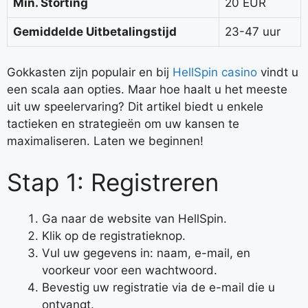
Min. Storting
20 EUR
Gemiddelde Uitbetalingstijd
23-47 uur
Gokkasten zijn populair en bij
HellSpin casino
vindt u
een scala aan opties. Maar hoe haalt u het meeste
uit uw speelervaring? Dit artikel biedt u enkele
tactieken en strategieën om uw kansen te
maximaliseren. Laten we beginnen!
Stap 1: Registreren
Ga naar de website van HellSpin.
Klik op de registratieknop.
Vul uw gegevens in: naam, e-mail, en
voorkeur voor een wachtwoord.
Bevestig uw registratie via de e-mail die u
ontvangt.