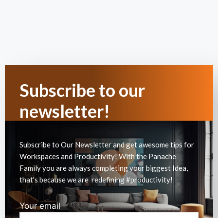
Subscribe to our
newsletter!
Subscribe to Our Newsletter and get awesome tips for
Workspaces and Productivity! With the Panache
Family you are always completing your biggest Idea,
that's because we are redefining #productivity!
Your email