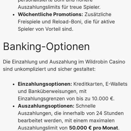
Auszahlungslimits für treue Spieler.
Wöchentliche Promotions:
Zusätzliche
Freispiele und Reload-Boni, die für aktive
Spieler von Vorteil sind.
Banking-Optionen
Die Einzahlung und Auszahlung im Wildrobin Casino
sind unkompliziert und sicher gestaltet:
Einzahlungsoptionen:
Kreditkarten, E-Wallets
und Banküberweisungen, mit
Einzahlungsgrenzen von bis zu 10.000 €.
Auszahlungsoptionen:
Schnelle
Auszahlungen, die innerhalb von 24 Stunden
bearbeitet werden, mit einem maximalen
Auszahlungslimit von
50.000 € pro Monat
.