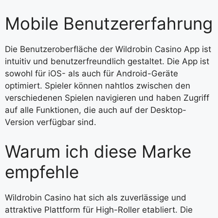
Mobile Benutzererfahrung
Die Benutzeroberfläche der Wildrobin Casino App ist
intuitiv und benutzerfreundlich gestaltet. Die App ist
sowohl für iOS- als auch für Android-Geräte
optimiert. Spieler können nahtlos zwischen den
verschiedenen Spielen navigieren und haben Zugriff
auf alle Funktionen, die auch auf der Desktop-
Version verfügbar sind.
Warum ich diese Marke
empfehle
Wildrobin Casino hat sich als zuverlässige und
attraktive Plattform für High-Roller etabliert. Die