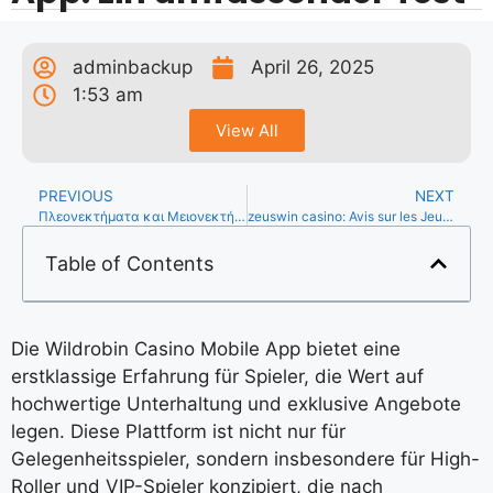
adminbackup
April 26, 2025
1:53 am
View All
PREVIOUS
NEXT
Πλεονεκτήματα και Μειονεκτήματα της Εγγραφής στο winzoria casino
zeuswin casino: Avis sur les Jeux de Casino Mobile
Table of Contents
Die Wildrobin Casino Mobile App bietet eine
erstklassige Erfahrung für Spieler, die Wert auf
hochwertige Unterhaltung und exklusive Angebote
legen. Diese Plattform ist nicht nur für
Gelegenheitsspieler, sondern insbesondere für High-
Roller und VIP-Spieler konzipiert, die nach