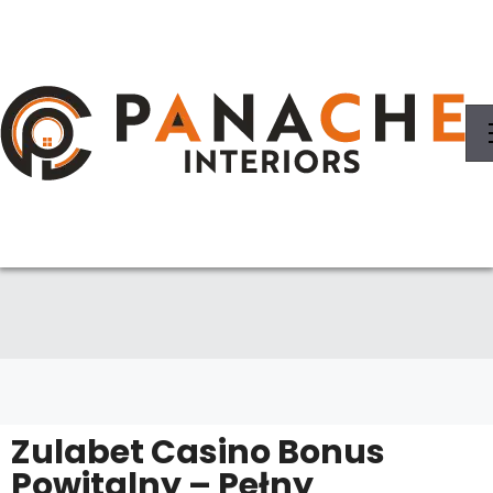
Zulabet Casino Bonus
Powitalny – Pełny