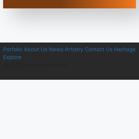
Porfolio
A
bout Us
News
Artistry
C
ontact Us
Heritage
E
xplore
© 2023 Panache Interiors