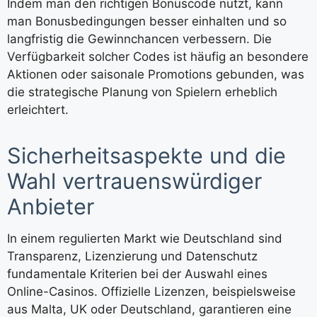
Indem man den richtigen Bonuscode nutzt, kann
man Bonusbedingungen besser einhalten und so
langfristig die Gewinnchancen verbessern. Die
Verfügbarkeit solcher Codes ist häufig an besondere
Aktionen oder saisonale Promotions gebunden, was
die strategische Planung von Spielern erheblich
erleichtert.
Sicherheitsaspekte und die
Wahl vertrauenswürdiger
Anbieter
In einem regulierten Markt wie Deutschland sind
Transparenz, Lizenzierung und Datenschutz
fundamentale Kriterien bei der Auswahl eines
Online-Casinos. Offizielle Lizenzen, beispielsweise
aus Malta, UK oder Deutschland, garantieren eine