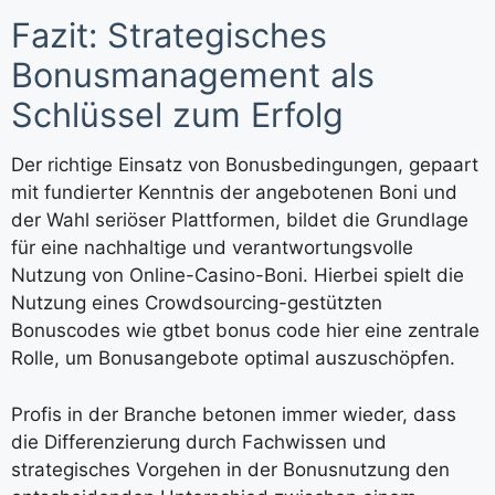
Fazit: Strategisches
Bonusmanagement als
Schlüssel zum Erfolg
Der richtige Einsatz von Bonusbedingungen, gepaart
mit fundierter Kenntnis der angebotenen Boni und
der Wahl seriöser Plattformen, bildet die Grundlage
für eine nachhaltige und verantwortungsvolle
Nutzung von Online-Casino-Boni. Hierbei spielt die
Nutzung eines Crowdsourcing-gestützten
Bonuscodes wie gtbet bonus code hier eine zentrale
Rolle, um Bonusangebote optimal auszuschöpfen.
Profis in der Branche betonen immer wieder, dass
die Differenzierung durch Fachwissen und
strategisches Vorgehen in der Bonusnutzung den