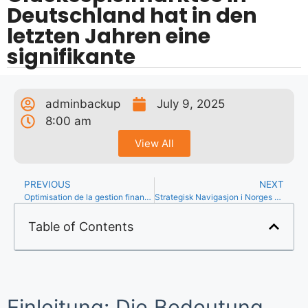
Deutschland hat in den
letzten Jahren eine
signifikante
adminbackup
July 9, 2025
8:00 am
View All
PREVIOUS
NEXT
Optimisation de la gestion financière : maîtriser les délais de paiement dans le B2B
Strategisk Navigasjon i Norges Digitale Spillmarked: Hvordan Konsesjonssystemet bidrar til Bærekraft og Ansvar
Table of Contents
Einleitung: Die Bedeutung