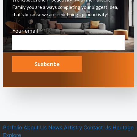
Family you are always completing your biggest Idea,
that's because we are redefining #productivity!
Your email
Porfolio
A
bout Us
News
Artistry
C
ontact Us
Heritage
E
xplore