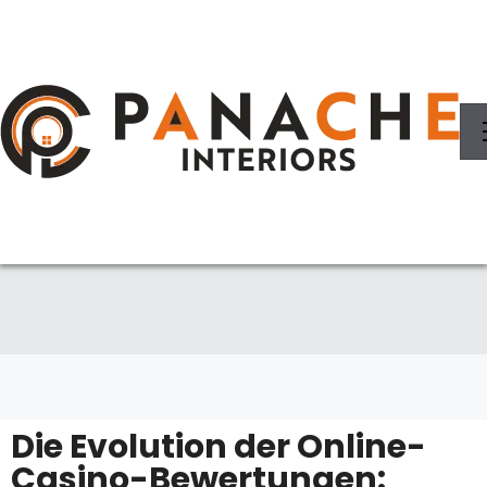
Die Evolution der Online-
Casino-Bewertungen: