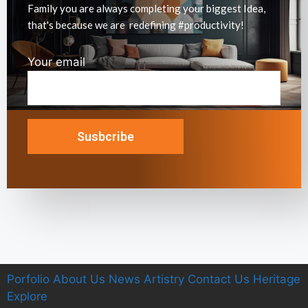
Family you are always completing your biggest Idea,
that's because we are redefining #productivity!
Your email
Porfolio
A
bout Us
News
Artistry
C
ontact Us
Heritage
E
xplore