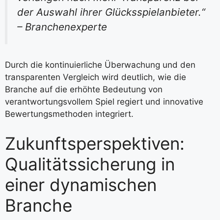
der Auswahl ihrer Glücksspielanbieter.“
– Branchenexperte
Durch die kontinuierliche Überwachung und den
transparenten Vergleich wird deutlich, wie die
Branche auf die erhöhte Bedeutung von
verantwortungsvollem Spiel regiert und innovative
Bewertungsmethoden integriert.
Zukunftsperspektiven:
Qualitätssicherung in
einer dynamischen
Branche