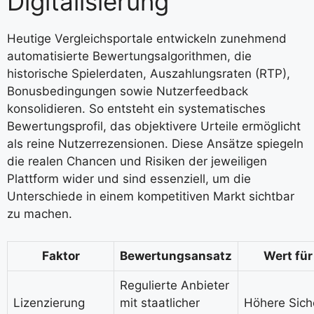
Digitalisierung
Heutige Vergleichsportale entwickeln zunehmend
automatisierte Bewertungsalgorithmen, die
historische Spielerdaten, Auszahlungsraten (RTP),
Bonusbedingungen sowie Nutzerfeedback
konsolidieren. So entsteht ein systematisches
Bewertungsprofil, das objektivere Urteile ermöglicht
als reine Nutzerrezensionen. Diese Ansätze spiegeln
die realen Chancen und Risiken der jeweiligen
Plattform wider und sind essenziell, um die
Unterschiede in einem kompetitiven Markt sichtbar
zu machen.
Faktor
Bewertungsansatz
Wert für
Regulierte Anbieter
Lizenzierung
mit staatlicher
Höhere Sich