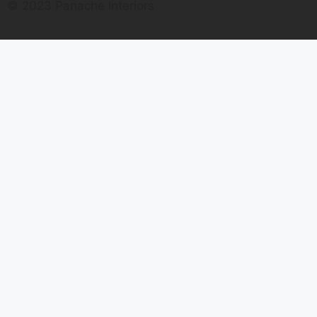
© 2023 Panache Interiors